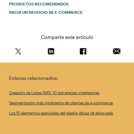
PRODUCTOS RECOMENDADOS
INICIA UN NEGOCIO DE E-COMMERCE
Comparte este artículo
Comparte este artículo en Twitter
Comparte este artículo en Linkedin
Comparte este artícul
Envía es
Enlaces relacionados:
Creación de Listas SMS: 10 estrategias inteligentes
Segmentación más inteligente de clientes de e-commerce
Los 15 elementos esenciales del diseño eficaz de sitios web