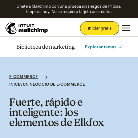
Únete a Mailchimp con una prueba sin riesgos de 14 días.
Empieza hoy. No se requiere tarjeta de crédito.
Men
Iniciar gratis
Biblioteca de marketing
Explorar temas
E-COMMERCE
INICIA UN NEGOCIO DE E-COMMERCE
Fuerte, rápido e
inteligente: los
elementos de Elkfox