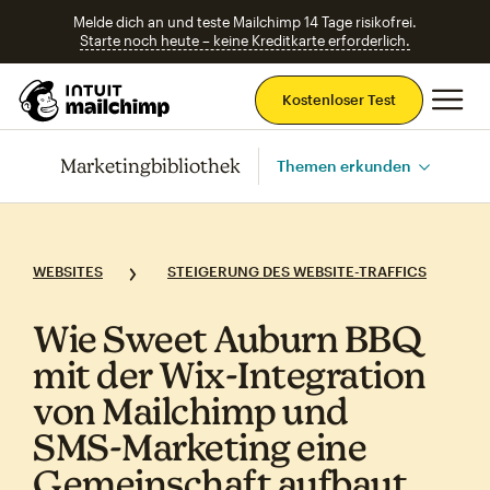
Melde dich an und teste Mailchimp 14 Tage risikofrei.
Starte noch heute – keine Kreditkarte erforderlich.
Ha
Kostenloser Test
Marketingbibliothek
Themen erkunden
WEBSITES
STEIGERUNG DES WEBSITE-TRAFFICS
Wie Sweet Auburn BBQ
mit der Wix‑Integration
von Mailchimp und
SMS‑Marketing eine
Gemeinschaft aufbaut