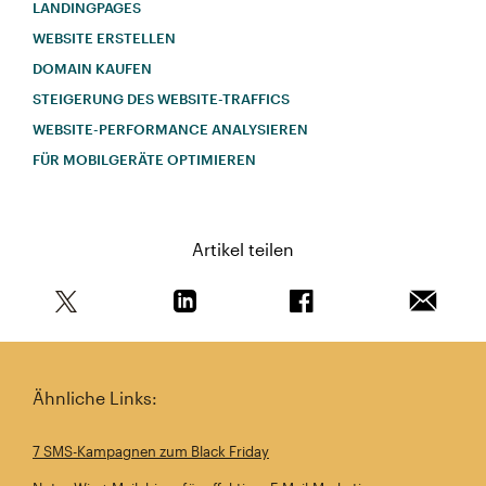
LANDINGPAGES
WEBSITE ERSTELLEN
DOMAIN KAUFEN
STEIGERUNG DES WEBSITE-TRAFFICS
WEBSITE-PERFORMANCE ANALYSIEREN
FÜR MOBILGERÄTE OPTIMIEREN
Artikel teilen
Teile diesen Artikel auf Twitter
Teile diesen Artikel auf Linkedin
Teile diesen Artikel au
Artikel 
Ähnliche Links:
7 SMS-Kampagnen zum Black Friday