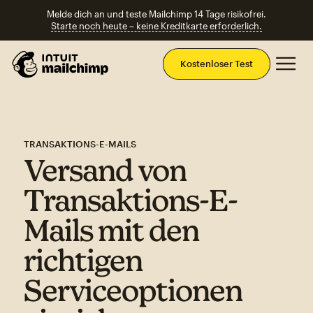
Melde dich an und teste Mailchimp 14 Tage risikofrei.
Starte noch heute – keine Kreditkarte erforderlich.
Ha
Kostenloser Test
TRANSAKTIONS-E-MAILS
Versand von
Transaktions-E-
Mails mit den
richtigen
Serviceoptionen