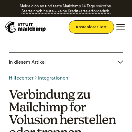
Melde dich an und teste Mailchimp 14 Tage risikofrei.
Starte noch heute – keine Kreditkarte erforderlich.
Ha
Kostenloser Test
In diesem Artikel
Hilfecenter
Integrationen
Verbindung zu
Mailchimp for
Volusion herstellen