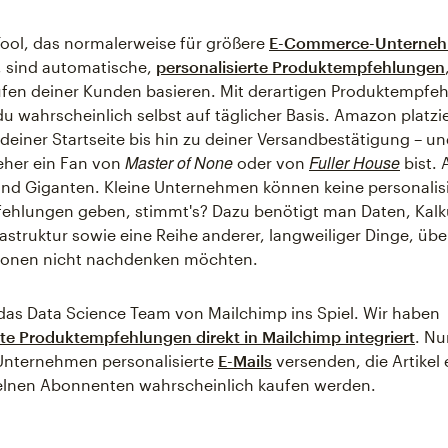
Tool, das normalerweise für größere
E-Commerce-Unterne
t, sind automatische,
personalisierte Produktempfehlungen
ufen deiner Kunden basieren. Mit derartigen Produktempfe
du wahrscheinlich selbst auf täglicher Basis. Amazon platzie
 deiner Startseite bis hin zu deiner Versandbestätigung – un
Master of None
Fuller House
eher ein Fan von
oder von
bist.
sind Giganten. Kleine Unternehmen können keine personalis
ehlungen geben, stimmt's? Dazu benötigt man Daten, Kalk
astruktur sowie eine Reihe anderer, langweiliger Dinge, über
sonen nicht nachdenken möchten.
as Data Science Team von Mailchimp ins Spiel. Wir haben
rte Produktempfehlungen direkt in Mailchimp integriert
. N
Unternehmen personalisierte
E-Mails
versenden, die Artikel 
zelnen Abonnenten wahrscheinlich kaufen werden.