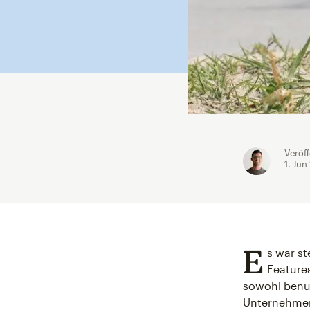
Veröff
1. Jun
E
s war st
Feature
sowohl benut
Unternehmen 