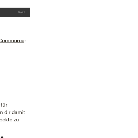
Commerce
:
n
für
n dir damit
spekte zu
te