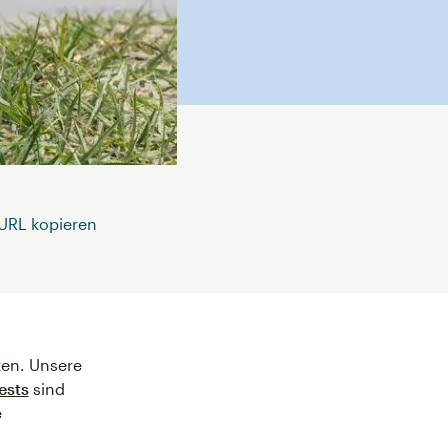
-URL kopieren
ken. Unsere
ests
sind
e