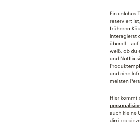
Ein solches 
reserviert is
früheren Kä
interagierst 
überall – auf
weiß, ob du 
und Netflix 
Produktempf
und eine Infr
meisten Per
Hier kommt d
personalisie
auch kleine 
die ihre ein