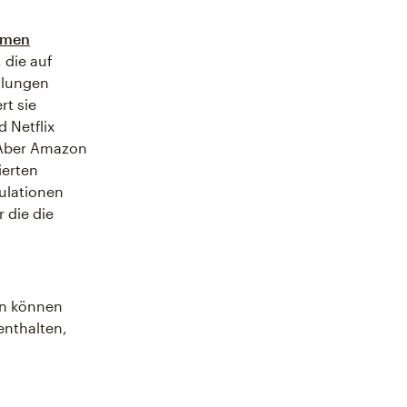
hmen
, die auf
hlungen
rt sie
d Netflix
 Aber Amazon
ierten
ulationen
 die die
un können
enthalten,