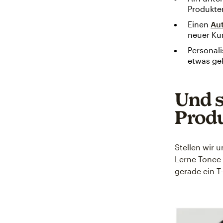
Produkte
Einen
Au
neuer Ku
Personali
etwas gek
Und s
Prod
Stellen wir 
Lerne Tonee
gerade ein T-