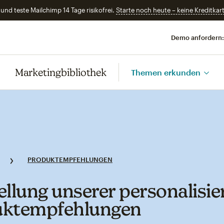
und teste Mailchimp 14 Tage risikofrei.
Starte noch heute – keine Kreditkart
Demo anfordern:
Marketingbibliothek
Themen erkunden
PRODUKTEMPFEHLUNGEN
ellung unserer personalisie
uktempfehlungen