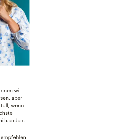
önnen wir
ösen
, aber
toll, wenn
chste
ail senden.
r empfehlen