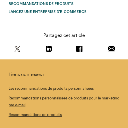
RECOMMANDATIONS DE PRODUITS
LANCEZ UNE ENTREPRISE D'E-COMMERCE
Partagez cet article
Partagez cet article sur Twitter
Partagez cet article sur Linkedin
Partagez cet article s
Envoyer 
Liens connexes :
Les recommandations de produits personnalisées
Recommandations personnalisées de produits pour le marketing
par e-mail
Recommandations de produits