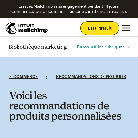
Essayez Mailchimp sans engagement pendant 14 jours.
Commencez dès aujourd'hui — aucune carte bancaire requise.
Men
Essai gratuit
Bibliothèque marketing
Parcourir les rubriques
E-COMMERCE
RECOMMANDATIONS DE PRODUITS
Voici les
recommandations de
produits personnalisées