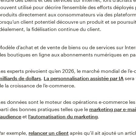
souvent utilisé pour décrire l’ensemble des efforts déployés
produits directement aux consommateurs via des platefor
lorsqu’un client potentiel découvre un produit et se poursuit a
idéalement, la fidélisation continue du client.
Modèle d’achat et de vente de biens ou de services sur Inte
des boutiques en ligne aux abonnements numériques en pass
Les experts prévoient qu’en 2026, le marché mondial de l’
milliards de dollars
.
La personnalisation assistée par IA
sera 
de la croissance de l’e-commerce.
Les données sont le moteur des opérations e-commerce les 
parti des bonnes pratiques telles que le
marketing par e-mai
l’audience
et
l’automatisation du marketing
.
Par exemple,
relancer un client
après qu’il ait ajouté un arti