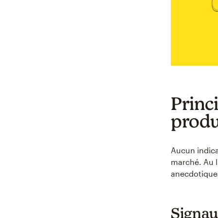
Princ
produ
Aucun indica
marché. Au l
anecdotiques
Signaux