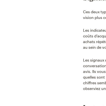
Ces deux typ
vision plus c
Les indicateu
coûts d’acqui
achats répét
au sein de vo
Les signaux q
conversations
avis. Ils vou
quelles sont 
chiffres sem
observiez un