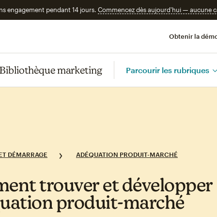
ans engagement pendant 14 jours.
Commencez dès aujourd'hui — aucune car
Obtenir la démo
Bibliothèque marketing
Parcourir les rubriques
 ET DÉMARRAGE
ADÉQUATION PRODUIT-MARCHÉ
nt trouver et développer
quation produit‑marché