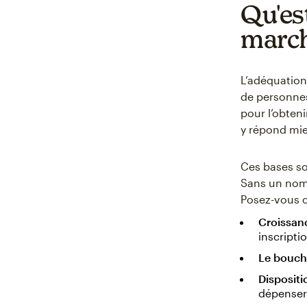
Qu'es
march
L’adéquatio
de personnes
pour l’obteni
y répond mie
Ces bases so
Sans un nomb
Posez-vous c
Croissan
inscripti
Le bouche
Dispositi
dépenser 