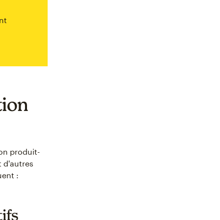
nt
tion
on produit-
 d'autres
ent :
ifs