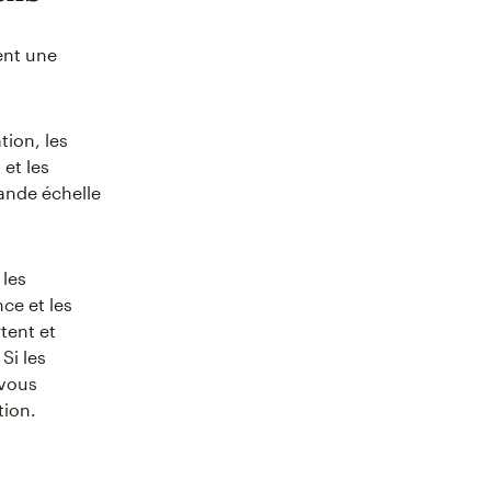
ent une
tion, les
 et les
ande échelle
 les
ce et les
rtent et
Si les
 vous
tion.