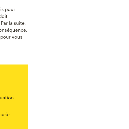
ois pour
doit
. Par la suite,
 conséquence.
 pour vous
quation
he-à-