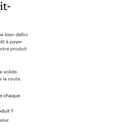
it-
 bien défini
rêt à payer
votre produit
 solide.
 la route.
que chaque
duit ?
pour