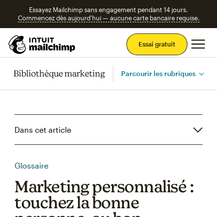
Essayez Mailchimp sans engagement pendant 14 jours.
Commencez dès aujourd'hui — aucune carte bancaire requise.
Men
Essai gratuit
Bibliothèque marketing
Parcourir les rubriques
Dans cet article
Glossaire
Marketing personnalisé :
touchez la bonne