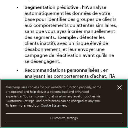
Segmentation prédictive : l’IA
analyse
automatiquement les données de votre
base pour identifier des groupes de clients
aux comportements ou attentes similaires,
sans que vous ayez à créer manuellement
des segments.
Exemple :
détecter les
clients inactifs avec un risque élevé de
désabonnement, et leur envoyer une
campagne de réactivation avant qu’ils ne
se désengagent.
Recommandations personnalisées :
en
analysant les comportements d’achat, l’IA
prédit quels produits, services ou contenus
Mailchimp uses cookies for our website to function properly; some
intéresseront tel ou tel client.
Exemple :
are optional and help deliver a personalized and enhanced
proposer une sélection de produits
experience. You can consent to all or allow any level of cookies via
complémentaires juste après un achat, ou
“Customize Settings” and preferences can be changed at anytime.
envoyer une newsletter sur mesure avec les
To learn more, read our
Cookie Statement
thématiques favorites d’un abonné.
Customize settings
Optimisation automatique des campagnes
: l’IA
teste, analyse, apprend et optimise en