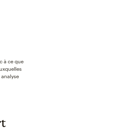
nc à ce que
auxquelles
e analyse
rt