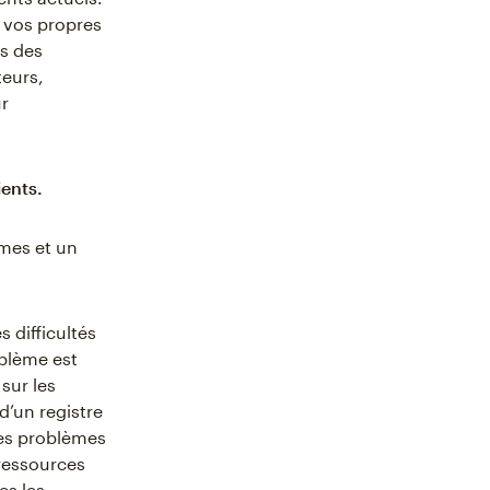
e vos propres
rs des
teurs,
ur
ients.
èmes et un
 difficultés
oblème est
sur les
d’un registre
les problèmes
 ressources
es les