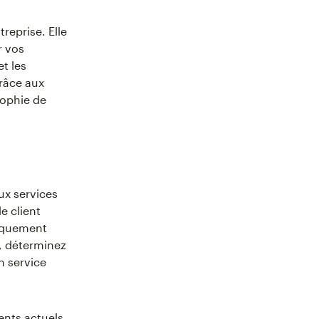
reprise. Elle
r vos
t les
grâce aux
sophie de
ux services
e client
tiquement
t, déterminez
n service
ents actuels.