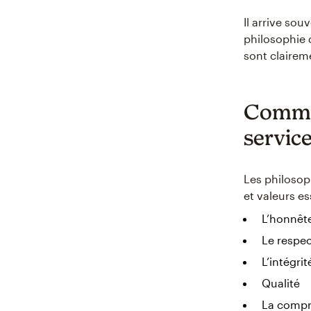
Il arrive sou
philosophie 
sont clairem
Commen
service
Les philosop
et valeurs es
L’honnêt
Le respe
L’intégrit
Qualité
La compr