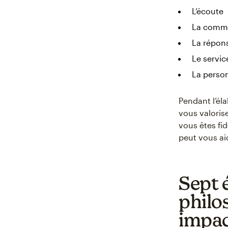
L’écoute
La comm
La répon
Le servic
La person
Pendant l’él
vous valorise
vous êtes fi
peut vous aid
Sept 
philos
impa