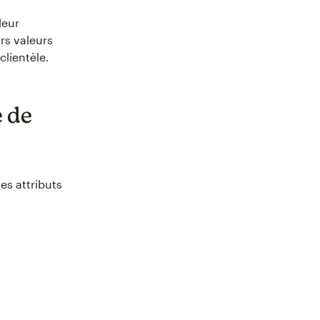
leur
rs valeurs
lientèle.
 de
es attributs