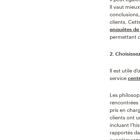
Il vaut mieux
conclusions
clients. Cet
enquêtes de 
permettant d
2. Choisisse
Il est utile 
service
centr
Les philosop
rencontrées 
pris en char
clients ont 
incluant l’h
rapportés da
supplémentai