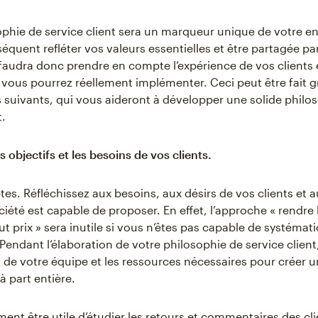
ophie de service client sera un marqueur unique de votre ent
équent refléter vos valeurs essentielles et être partagée pa
 faudra donc prendre en compte l’expérience de vos clients e
 vous pourrez réellement implémenter. Ceci peut être fait 
s suivants, qui vous aideront à développer une solide philo
t.
s objectifs et les besoins de vos clients.
es. Réfléchissez aux besoins, aux désirs de vos clients et a
iété est capable de proposer. En effet, l’approche « rendre l
ut prix » sera inutile si vous n’êtes pas capable de systéma
 Pendant l’élaboration de votre philosophie de service clien
s de votre équipe et les ressources nécessaires pour créer u
à part entière.
ment être utile d’étudier les retours et commentaires des cli