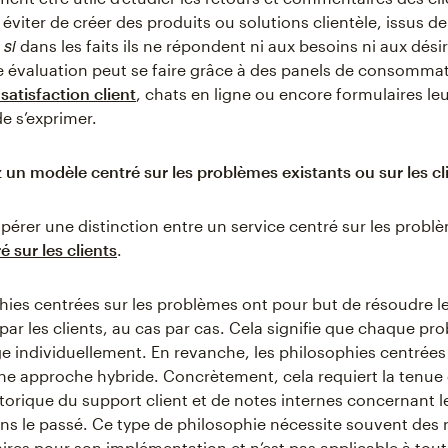
 éviter de créer des produits ou solutions clientèle, issus d
si
,
dans les faits ils ne répondent ni aux besoins ni aux dési
te évaluation peut se faire grâce à des panels de consomma
satisfaction client
, chats en ligne ou encore formulaires le
e s’exprimer.
z un modèle centré sur les problèmes existants ou sur les cl
d’opérer une distinction entre un service centré sur les probl
é sur les clients
.
hies centrées sur les problèmes ont pour but de résoudre les
par les clients, au cas par cas. Cela signifie que chaque pr
ge individuellement. En revanche, les philosophies centrées 
une approche hybride. Concrètement, cela requiert la tenue 
istorique du support client et de notes internes concernant 
ns le passé. Ce type de philosophie nécessite souvent des
res pour son implémentation et n’est pas applicable à tout