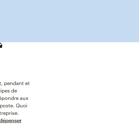
nt, pendant et
uipes de
répondre aux
 poste. Quoi
treprise.
à dépenser