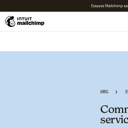
Essayez Mailchimp s
GRC
F
Comme
servi