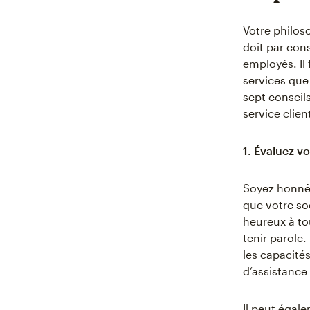
Votre philos
doit par cons
employés. Il
services que
sept conseil
service clien
1. Évaluez vo
Soyez honnêt
que votre soc
heureux à to
tenir parole.
les capacité
d’assistance 
Il peut égale