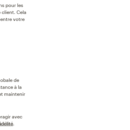
ns pour les
 client. Cela
entre votre
lobale de
stance à la
et maintenir
ragir avec
idélité
.