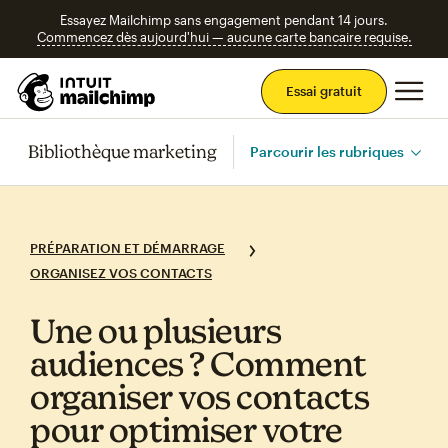
Essayez Mailchimp sans engagement pendant 14 jours.
Commencez dès aujourd'hui — aucune carte bancaire requise.
Men
Essai gratuit
Bibliothèque marketing
Parcourir les rubriques
PRÉPARATION ET DÉMARRAGE
ORGANISEZ VOS CONTACTS
Une ou plusieurs
audiences ? Comment
organiser vos contacts
pour optimiser votre