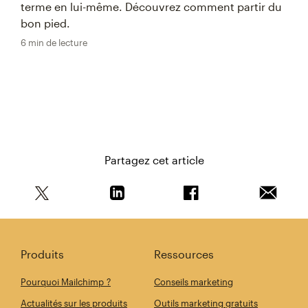
terme en lui-même. Découvrez comment partir du
bon pied.
6 min de lecture
Partagez cet article
Partagez cet article sur Twitter
Partagez cet article sur Linkedin
Partagez cet article s
Envoyer 
Produits
Ressources
Pourquoi Mailchimp ?
Conseils marketing
Actualités sur les produits
Outils marketing gratuits