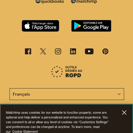
Cette page est désormais disponible en d'autres langu
Mailchimp uses cookies for our website to function properly; some are
©2001-2026 Tous droits réservés. Mailchimp® est une marque déposée de
optional and help deliver a personalized and enhanced experience. You
The Rocket Science Group. Apple et le logo Apple sont des marques de
can consent to all or allow any level of cookies via “Customize Settings”
commerce d'Apple Inc. Mac App Store est une marque d'Apple Inc.
and preferences can be changed at anytime. To learn more, read
Google Play et le logo Google Play sont des marques de Google Inc.
our
Cookie Statement