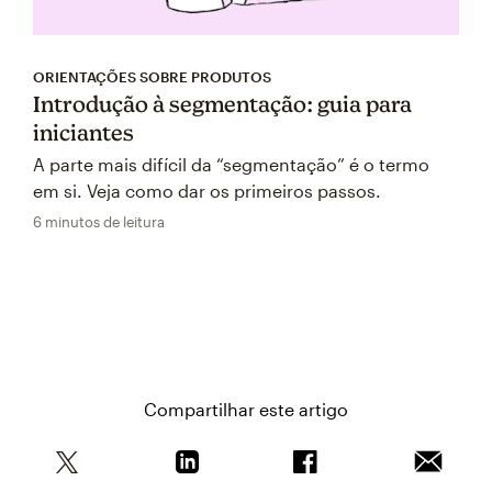
ORIENTAÇÕES SOBRE PRODUTOS
Introdução à segmentação: guia para
iniciantes
A parte mais difícil da “segmentação” é o termo
em si. Veja como dar os primeiros passos.
6 minutos de leitura
Compartilhar este artigo
Compartilhe este artigo no Twitter
Compartilhe este artigo no Linkedin
Compartilhe este arti
Enviar e