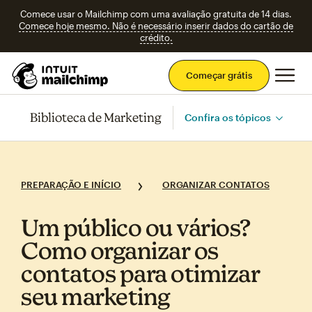
Comece usar o Mailchimp com uma avaliação gratuita de 14 dias.
Comece hoje mesmo. Não é necessário inserir dados do cartão de
crédito.
Men
Começar grátis
Biblioteca de Marketing
Confira os tópicos
PREPARAÇÃO E INÍCIO
ORGANIZAR CONTATOS
Um público ou vários?
Como organizar os
contatos para otimizar
seu marketing