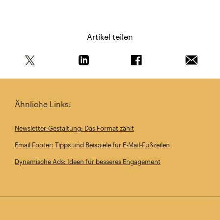
Artikel teilen
Teile diesen Artikel auf Twitter
Teile diesen Artikel auf Linkedin
Teile diesen Artikel au
Artikel 
Ähnliche Links:
Newsletter-Gestaltung: Das Format zählt
Email Footer: Tipps und Beispiele für E-Mail-Fußzeilen
Dynamische Ads: Ideen für besseres Engagement