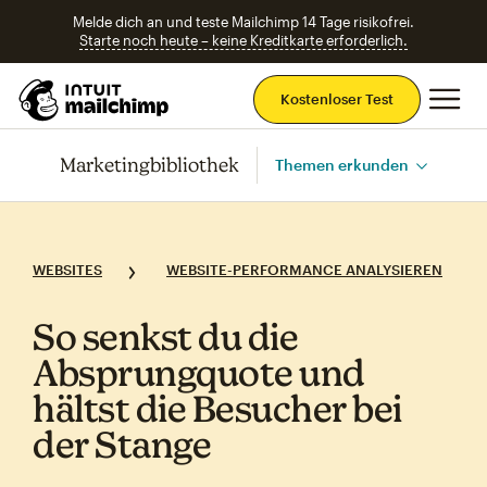
Melde dich an und teste Mailchimp 14 Tage risikofrei.
Starte noch heute – keine Kreditkarte erforderlich.
Ha
Kostenloser Test
Marketingbibliothek
Themen erkunden
WEBSITES
WEBSITE-PERFORMANCE ANALYSIEREN
So senkst du die
Absprungquote und
hältst die Besucher bei
der Stange