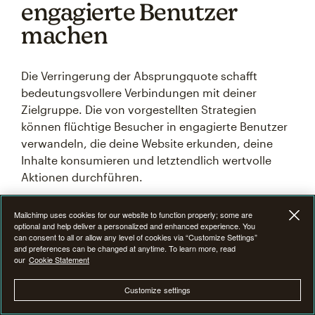
engagierte Benutzer
machen
Die Verringerung der Absprungquote schafft
bedeutungsvollere Verbindungen mit deiner
Zielgruppe. Die von vorgestellten Strategien
können flüchtige Besucher in engagierte Benutzer
verwandeln, die deine Website erkunden, deine
Inhalte konsumieren und letztendlich wertvolle
Aktionen durchführen.
Denk daran, dass die Optimierung der
Mailchimp uses cookies for our website to function properly; some are
optional and help deliver a personalized and enhanced experience. You
Absprungquote ein fortlaufender Prozess und
can consent to all or allow any level of cookies via “Customize Settings”
keine einmalige Maßnahme ist. Teste, analysiere
and preferences can be changed at anytime. To learn more, read
our
Cookie Statement
und verfeinere deinen Ansatz immer wieder auf
Grundlage des Benutzerfeedbacks und -
Customize settings
verhaltens.