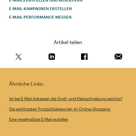
E-MAILS ERSTELLEN UND AUSLIEFERN
E‑MAIL-KAMPAGNEN ERSTELLEN
E‑MAIL-PERFORMANCE MESSEN
Artikel teilen
Teile diesen Artikel auf Twitter
Teile diesen Artikel auf Linkedin
Teile diesen Artikel au
Artikel 
Ähnliche Links:
Ist bei E-Mail-Adressen die Groß- und Kleinschreibung wichtig?
Die wichtigsten Produktkategorien im Online-Shopping
Eine regelmäßige E-Mail erstellen