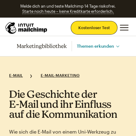
Melde dich an und teste Mailchimp 14 Tage risikofrei.
Starte noch heute – keine Kreditkarte erforderlich.
Ha
Kostenloser Test
Marketingbibliothek
Themen erkunden
E-MAIL
E-MAIL-MARKETING
Die Geschichte der
E‑Mail und ihr Einfluss
auf die Kommunikation
Wie sich die E‑Mail von einem Uni‑Werkzeug zu