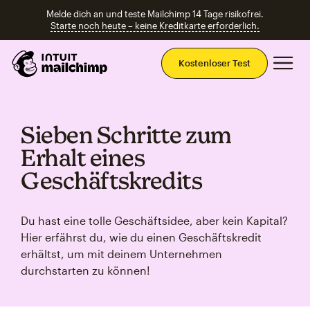
Melde dich an und teste Mailchimp 14 Tage risikofrei.
Starte noch heute – keine Kreditkarte erforderlich.
Ha
Kostenloser Test
Sieben Schritte zum
Erhalt eines
Geschäftskredits
Du hast eine tolle Geschäftsidee, aber kein Kapital?
Hier erfährst du, wie du einen Geschäftskredit
erhältst, um mit deinem Unternehmen
durchstarten zu können!