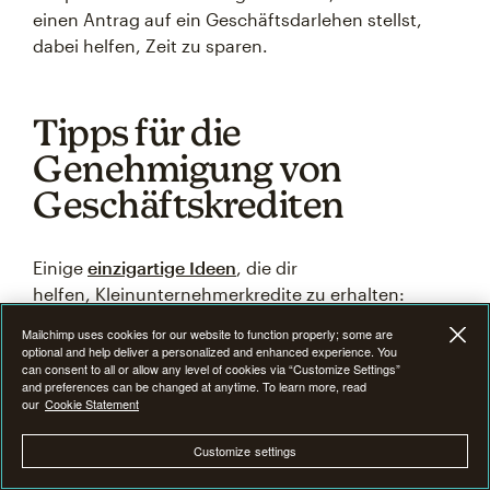
einen Antrag auf ein Geschäftsdarlehen stellst,
dabei helfen, Zeit zu sparen.
Tipps für die
Genehmigung von
Geschäftskrediten
Einige
einzigartige Ideen
, die dir
helfen, Kleinunternehmerkredite zu erhalten:
Mailchimp uses cookies for our website to function properly; some are
optional and help deliver a personalized and enhanced experience. You
can consent to all or allow any level of cookies via “Customize Settings”
Verbessere deine
and preferences can be changed at anytime. To learn more, read
our
Cookie Statement
Kreditwürdigkeit
Customize settings
Die Verbesserung deiner Kreditwürdigkeit ist einer