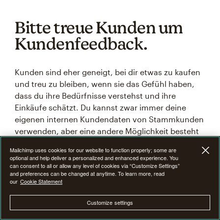
Bitte treue Kunden um
Kundenfeedback.
Kunden sind eher geneigt, bei dir etwas zu kaufen
und treu zu bleiben, wenn sie das Gefühl haben,
dass du ihre Bedürfnisse verstehst und ihre
Einkäufe schätzt. Du kannst zwar immer deine
eigenen internen Kundendaten von Stammkunden
verwenden, aber eine andere Möglichkeit besteht
darin, sie um ihre Meinung zu bitten.
Mailchimp uses cookies for our website to function properly; some are
optional and help deliver a personalized and enhanced experience. You
can consent to all or allow any level of cookies via “Customize Settings”
Umfragen können Kunden mit deiner Marke
and preferences can be changed at anytime. To learn more, read
ansprechen und dir dabei helfen, herauszufinden,
our
Cookie Statement
was sie an deinen Produkten oder Dienstleistungen
Customize settings
mögen, was sie über deine Konkurrenz denken und
was du noch verbessern kannst.