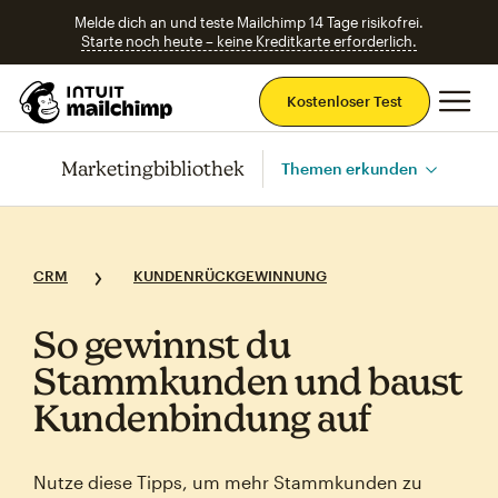
Melde dich an und teste Mailchimp 14 Tage risikofrei.
Starte noch heute – keine Kreditkarte erforderlich.
Ha
Kostenloser Test
Marketingbibliothek
Themen erkunden
CRM
KUNDENRÜCKGEWINNUNG
So gewinnst du
Stammkunden und baust
Kundenbindung auf
Nutze diese Tipps, um mehr Stammkunden zu