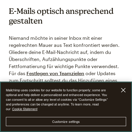
E-Mails optisch ansprechend
gestalten
Niemand möchte in seiner Inbox mit einer
regelrechten Mauer aus Text konfrontiert werden.
Gliedere deine E-Mail-Nachricht auf, indem du
Überschriften, Aufzählungspunkte oder
Fettfomatierung für wichtige Punkte verwendest.
Für das
Festlegen von Teamzielen
oder Updates
zum Fortschritt solltest du das Hinzufügen eines
einfachen Diagramms oder eines visuellen
Mailchimp uses cookies for our website to function properly; some are
Fortschrittsbalkens in Erwägung ziehen. Halte die
optional and help deliver a personalized and enhanced experience. You
can consent to all or allow any level of cookies via “Customize Settings”
visuellen Elemente einfach und unmittelbar
and preferences can be changed at anytime. To learn more, read
relevant – unnötige Bilder oder komplexe
our
Cookie Statement
Formatierungen können von deiner Botschaft
Customize settings
ablenken oder Ladeprobleme verursachen.