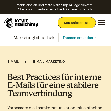
Melde dich an und teste Mailchimp 14 Tage risikofrei.
Starte noch heute – keine Kreditkarte erforderlich.
Ha
Kostenloser Test
Marketingbibliothek
Themen erkunden
E-MAIL
E-MAIL-MARKETING
Best Practices für interne
E‑Mails für eine stabilere
Teamverbindung
Verbessere die Teamkommunikation mit einfachen