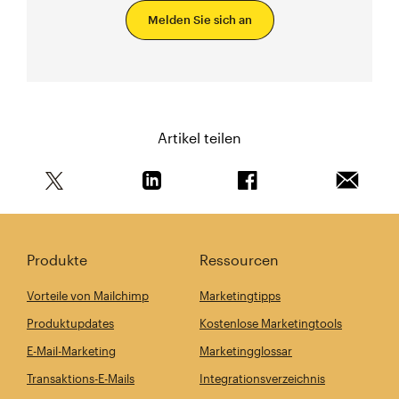
Melden Sie sich an
Artikel teilen
Teile diesen Artikel auf Twitter
Teile diesen Artikel auf Linkedin
Teile diesen Artikel au
Artikel 
Produkte
Ressourcen
Vorteile von Mailchimp
Marketingtipps
Produktupdates
Kostenlose Marketingtools
E-Mail-Marketing
Marketingglossar
Transaktions-E-Mails
Integrationsverzeichnis