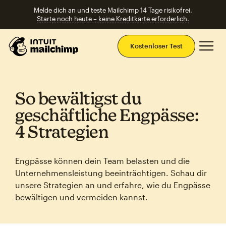
Melde dich an und teste Mailchimp 14 Tage risikofrei.
Starte noch heute – keine Kreditkarte erforderlich.
Ha
Kostenloser Test
So bewältigst du
geschäftliche Engpässe:
4 Strategien
Engpässe können dein Team belasten und die
Unternehmensleistung beeinträchtigen. Schau dir
unsere Strategien an und erfahre, wie du Engpässe
bewältigen und vermeiden kannst.