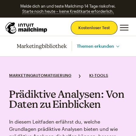
Melde dich an und teste Mailchimp 14 Tage risikofrei.
Starte noch heute – keine Kreditkarte erforderlich.
Ha
Kostenloser Test
Marketingbibliothek
Themen erkunden
MARKETINGAUTOMATISIERUNG
KI-TOOLS
Prädiktive Analysen: Von
Daten zu Einblicken
In diesem Leitfaden erfährst du, welche
Grundlagen prädiktive Analysen bieten und wie