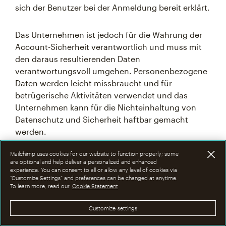
sich der Benutzer bei der Anmeldung bereit erklärt.
Das Unternehmen ist jedoch für die Wahrung der
Account-Sicherheit verantwortlich und muss mit
den daraus resultierenden Daten
verantwortungsvoll umgehen. Personenbezogene
Daten werden leicht missbraucht und für
betrügerische Aktivitäten verwendet und das
Unternehmen kann für die Nichteinhaltung von
Datenschutz und Sicherheit haftbar gemacht
werden.
Mailchimp uses cookies for our website to function properly; some
are optional and help deliver a personalized and enhanced
Interpretierbarkeit
experience. You can consent to all or allow any level of cookies via
“Customize Settings” and preferences can be changed at anytime.
To learn more, read our
Cookie Statement
Die Effektivität der Daten, die von prädiktiven
Customize settings
Analysen bereitgestellt werden, hängt von der
Person ab, die die Daten liest.