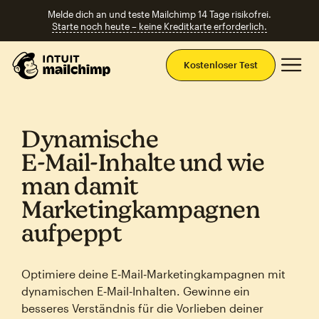
Melde dich an und teste Mailchimp 14 Tage risikofrei.
Starte noch heute – keine Kreditkarte erforderlich.
Ha
Kostenloser Test
Dynamische
E‑Mail‑Inhalte und wie
man damit
Marketingkampagnen
aufpeppt
Optimiere deine E‑Mail‑Marketingkampagnen mit
dynamischen E‑Mail‑Inhalten. Gewinne ein
besseres Verständnis für die Vorlieben deiner