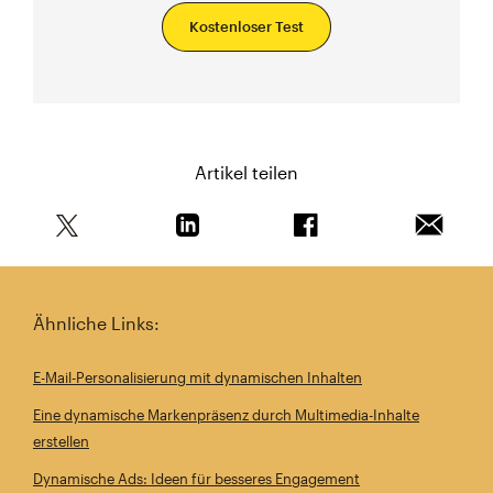
Kostenloser Test
Artikel teilen
Teile diesen Artikel auf Twitter
Teile diesen Artikel auf Linkedin
Teile diesen Artikel au
Artikel 
Ähnliche Links:
E-Mail-Personalisierung mit dynamischen Inhalten
Eine dynamische Markenpräsenz durch Multimedia-Inhalte
erstellen
Dynamische Ads: Ideen für besseres Engagement