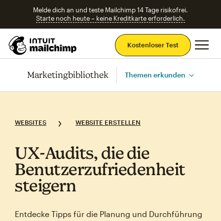
Melde dich an und teste Mailchimp 14 Tage risikofrei.
Starte noch heute – keine Kreditkarte erforderlich.
Ha
Kostenloser Test
Marketingbibliothek
Themen erkunden
WEBSITES
WEBSITE ERSTELLEN
UX‑Audits, die die
Benutzerzufriedenheit
steigern
Entdecke Tipps für die Planung und Durchführung