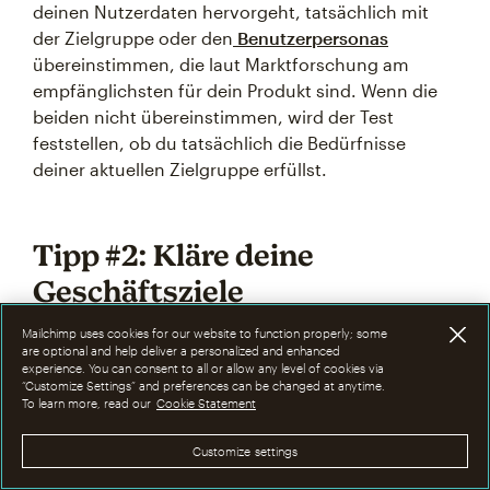
deinen Nutzerdaten hervorgeht, tatsächlich mit
der Zielgruppe oder den
Benutzerpersonas
übereinstimmen, die laut Marktforschung am
empfänglichsten für dein Produkt sind. Wenn die
beiden nicht übereinstimmen, wird der Test
feststellen, ob du tatsächlich die Bedürfnisse
deiner aktuellen Zielgruppe erfüllst.
Tipp #2: Kläre deine
Geschäftsziele
Mailchimp uses cookies for our website to function properly; some
are optional and help deliver a personalized and enhanced
Deine umfassenderen Geschäftsziele als
experience. You can consent to all or allow any level of cookies via
Unternehmen bestimmen zwangsläufig, wie du
“Customize Settings” and preferences can be changed at anytime.
To learn more, read our
Cookie Statement
dein Produkt positionieren solltest. Diejenigen, die
deine Prüfung durchführen, müssen wissen, zu
Customize settings
welchen übergeordneten Unternehmenszielen das
Produkt beitragen soll, bevor sie feststellen