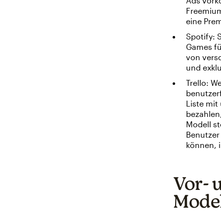
Ads vork
Freemium
eine Pre
Spotify: 
Games für
von vers
und exklu
Trello: W
benutzerf
Liste mi
bezahlen,
Modell st
Benutzer 
können, i
Vor- 
Model