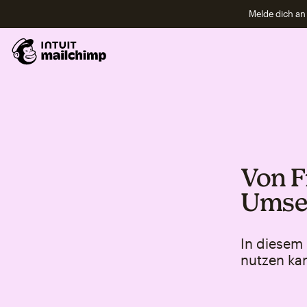
Melde dich an 
Von Fr
Umset
In diesem
nutzen ka