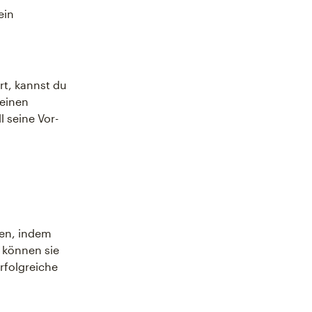
ein
rt, kannst du
einen
 seine Vor-
en, indem
e können sie
rfolgreiche