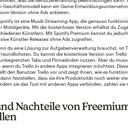
ommen, was die Benutzererfahrung beeinträchtigen kann. 
-Geschäftsmodell kann ein Game-Entwicklungsunternehm
mium-Version ohne Ads anbieten.
Spotify ist eine Musik-Streaming-App, die genauso funktionie
 Mobilgeräte. Mit der kostenlosen Version erhältst du Zug
chiedenen Künstlern. Mit Spotify Premium kannst du jedoch
sive Künstler-Releases ohne Ads zugreifen.
enn du eine Lösung zur Aufgabenverwaltung brauchst, ist Tr
reundlichsten. Du kannst die kostenlose Version von Trello 
t unbegrenzten Tabs und Pinnwänden nutzen. Aber du muss
 wenn du Trello in andere Apps integrieren möchtest. Die
ellt den Benutzer Trello vor und zeigt ihnen, wie es funktio
dann feststellen, dass sie ihre Produktivität noch weiter st
ndem sie das Tool mit anderen Apps verbinden, zahlen sie 
und Nachteile von Freemiu
len