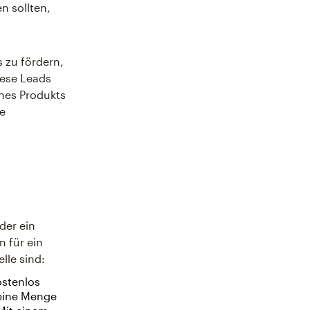
n sollten,
 zu fördern,
ese Leads
nes Produkts
re
der ein
 für ein
lle sind:
ostenlos
 eine Menge