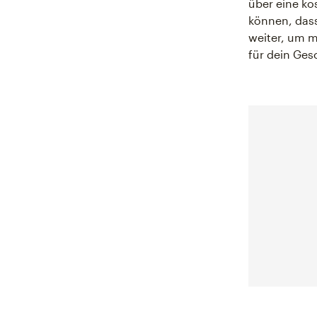
über eine ko
können, dass
weiter, um m
für dein Gesc