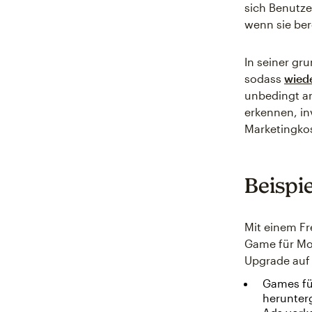
sich Benutze
wenn sie ber
In seiner gr
sodass
wied
unbedingt a
erkennen, in
Marketingko
Beispi
Mit einem Fr
Game für Mob
Upgrade auf 
Games fü
herunterg