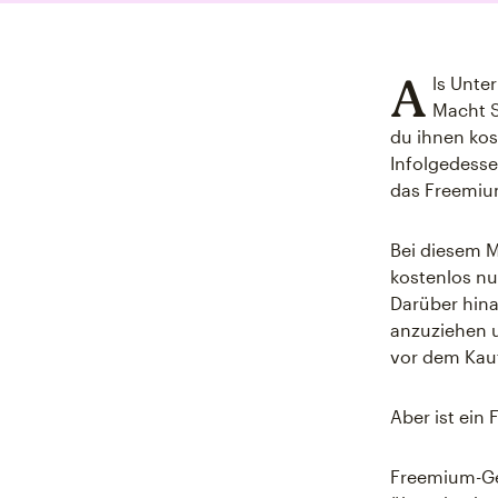
A
ls Unte
Macht S
du ihnen ko
Infolgedesse
das Freemiu
Bei diesem M
kostenlos nu
Darüber hin
anzuziehen u
vor dem Kau
Aber ist ein
Freemium-Ges