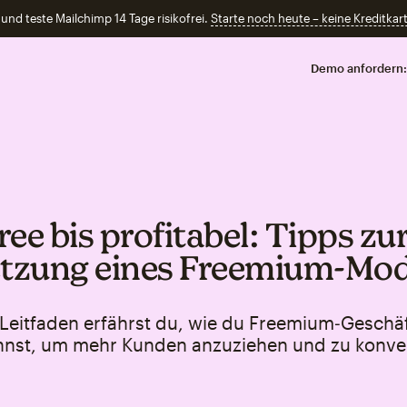
und teste Mailchimp 14 Tage risikofrei.
Starte noch heute – keine Kreditkart
Demo anfordern:
ee bis profitabel: Tipps zu
zung eines Freemium‑Mod
 Leitfaden erfährst du, wie du Freemium‑Geschä
nnst, um mehr Kunden anzuziehen und zu konver