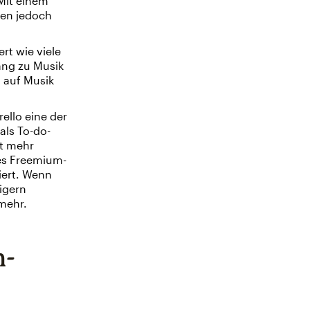
Mit einem
en jedoch
rt wie viele
ang zu Musik
 auf Musik
ello eine der
als To-do-
t mehr
ses Freemium-
niert. Wenn
eigern
mehr.
m-