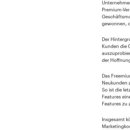
Unternehmen 
Premium-Vers
Geschäftsmod
gewonnen, 
Der Hinterg
Kunden die G
auszuprobie
der Hoffnung
Das Freemium
Neukunden z
So ist die le
Features ein
Features zu z
Insgesamt k
Marketingkos