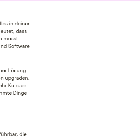
es in deiner
eutet, dass
n musst.
 und Software
iner Lösung
en upgraden.
ehr Kunden
immte Dinge
ührbar, die