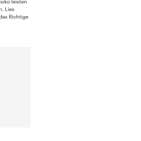
siko leisten
. Lies
das Richtige