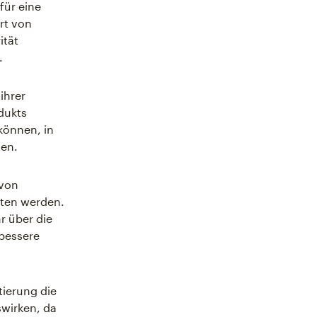
für eine
rt von
ität
.
ihrer
dukts
können, in
den.
 von
ten werden.
r über die
 bessere
ierung die
wirken, da