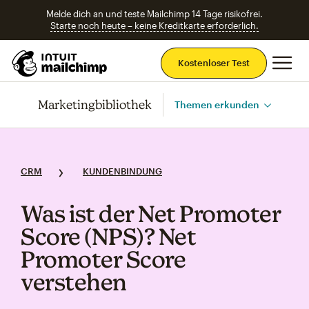
Melde dich an und teste Mailchimp 14 Tage risikofrei.
Starte noch heute – keine Kreditkarte erforderlich.
Ha
Kostenloser Test
Marketingbibliothek
Themen erkunden
CRM
KUNDENBINDUNG
Was ist der Net Promoter
Score (NPS)? Net
Promoter Score
verstehen