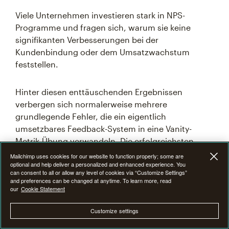
Viele Unternehmen investieren stark in NPS-
Programme und fragen sich, warum sie keine
signifikanten Verbesserungen bei der
Kundenbindung oder dem Umsatzwachstum
feststellen.
Hinter diesen enttäuschenden Ergebnissen
verbergen sich normalerweise mehrere
grundlegende Fehler, die ein eigentlich
umsetzbares Feedback-System in eine Vanity-
Metrik-Übung verwandeln. Die erfolgreichsten
Unternehmen vermeiden diese kritischen
Mailchimp uses cookies for our website to function properly; some are
optional and help deliver a personalized and enhanced experience. You
Fallstricke, die oft das gesamte Programm
can consent to all or allow any level of cookies via “Customize Settings”
unwirksam machen:
and preferences can be changed at anytime. To learn more, read
our
Cookie Statement
Customize settings
Fehlinterpretation der