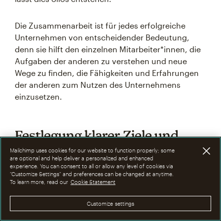
Die Zusammenarbeit ist für jedes erfolgreiche
Unternehmen von entscheidender Bedeutung,
denn sie hilft den einzelnen Mitarbeiter*innen, die
Aufgaben der anderen zu verstehen und neue
Wege zu finden, die Fähigkeiten und Erfahrungen
der anderen zum Nutzen des Unternehmens
einzusetzen.
Festlegung klarer Ziele und
Zielsetzungen
Mailchimp uses cookies for our website to function properly; some
are optional and help deliver a personalized and enhanced
experience. You can consent to all or allow any level of cookies via
“Customize Settings” and preferences can be changed at anytime.
Alle deine Teams benötigen klare Ziele und
To learn more, read our
Cookie Statement
Zielsetzungen, aber diese Abteilungs- oder
Teamziele sollten mit den allgemeinen
Customize settings
Geschäftszielen übereinstimmen. Es muss eine