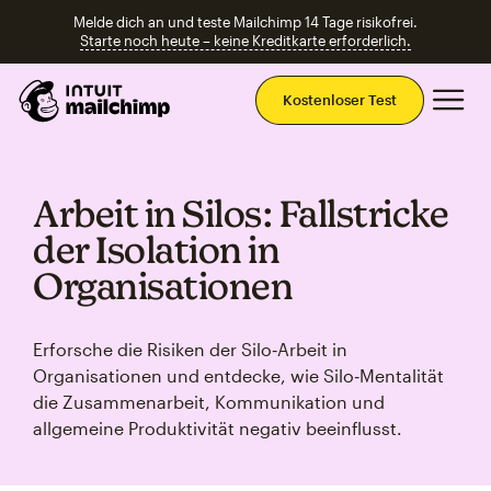
Melde dich an und teste Mailchimp 14 Tage risikofrei.
Starte noch heute – keine Kreditkarte erforderlich.
Ha
Kostenloser Test
Arbeit in Silos: Fallstricke
der Isolation in
Organisationen
Erforsche die Risiken der Silo‑Arbeit in
Organisationen und entdecke, wie Silo‑Mentalität
die Zusammenarbeit, Kommunikation und
allgemeine Produktivität negativ beeinflusst.