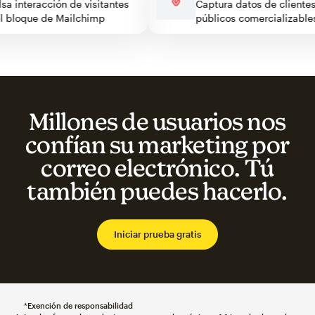
pulsa interacción de visitantes
Captura datos de clien
n el bloque de Mailchimp
públicos comercializa
Millones de usuarios nos
confían su marketing por
correo electrónico. Tú
también puedes hacerlo.
Iniciar prueba gratis
*
Exención de responsabilidad