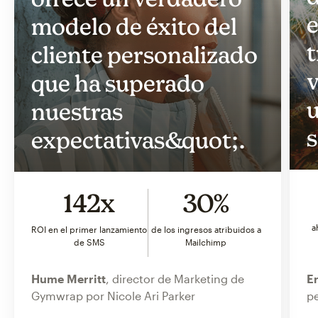
e
modelo de éxito del
t
cliente personalizado
v
que ha superado
u
nuestras
s
expectativas&quot;.
142x
30%
a
ROI en el primer lanzamiento
de los ingresos atribuidos a
de SMS
Mailchimp
Hume Merritt
, director de Marketing de
Er
Gymwrap por Nicole Ari Parker
pe