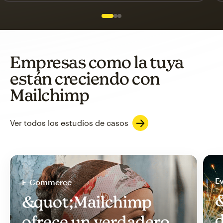
Slide 1 of 3
Go to slide 2 of 3
Go to slide 3 of 3
Empresas como la tuya
están creciendo con
Mailchimp
Ver todos los estudios de casos
Ev
E-Commerce
&
&quot;Mailchimp
d
ofrece un verdadero