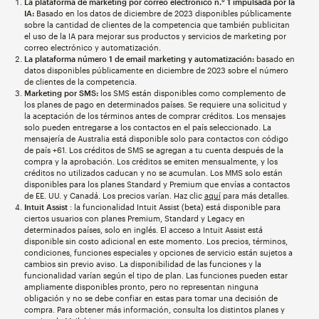
La plataforma de marketing por correo electrónico n.° 1 impulsada por la
IA:
Basado en los datos de diciembre de 2023 disponibles públicamente
sobre la cantidad de clientes de la competencia que también publicitan
el uso de la IA para mejorar sus productos y servicios de marketing por
correo electrónico y automatización.
La plataforma número 1 de email marketing y automatización:
basado en
datos disponibles públicamente en diciembre de 2023 sobre el número
de clientes de la competencia.
Marketing por SMS:
los SMS están disponibles como complemento de
los planes de pago en determinados países. Se requiere una solicitud y
la aceptación de los términos antes de comprar créditos. Los mensajes
solo pueden entregarse a los contactos en el país seleccionado. La
mensajería de Australia está disponible solo para contactos con código
de país +61. Los créditos de SMS se agregan a tu cuenta después de la
compra y la aprobación. Los créditos se emiten mensualmente, y los
créditos no utilizados caducan y no se acumulan. Los MMS solo están
disponibles para los planes Standard y Premium que envías a contactos
de EE. UU. y Canadá. Los precios varían. Haz clic
aquí
para más detalles.
Intuit Assist
: la funcionalidad Intuit Assist (beta) está disponible para
ciertos usuarios con planes Premium, Standard y Legacy en
determinados países, solo en inglés. El acceso a Intuit Assist está
disponible sin costo adicional en este momento. Los precios, términos,
condiciones, funciones especiales y opciones de servicio están sujetos a
cambios sin previo aviso. La disponibilidad de las funciones y la
funcionalidad varían según el tipo de plan. Las funciones pueden estar
ampliamente disponibles pronto, pero no representan ninguna
obligación y no se debe confiar en estas para tomar una decisión de
compra. Para obtener más información, consulta los distintos planes y