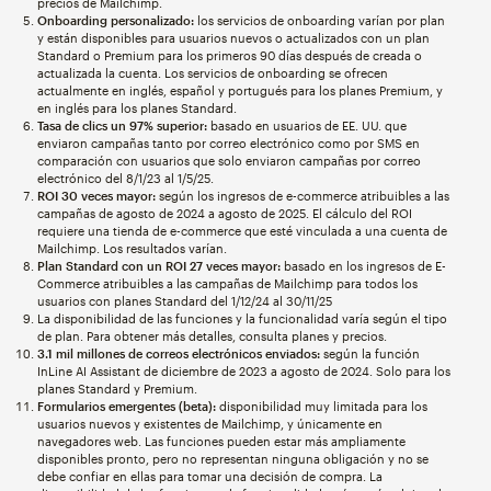
precios de Mailchimp.
Onboarding personalizado:
los servicios de onboarding varían por plan
y están disponibles para usuarios nuevos o actualizados con un plan
Standard o Premium para los primeros 90 días después de creada o
actualizada la cuenta. Los servicios de onboarding se ofrecen
actualmente en inglés, español y portugués para los planes Premium, y
en inglés para los planes Standard.
Tasa de clics un 97% superior:
basado en usuarios de EE. UU. que
enviaron campañas tanto por correo electrónico como por SMS en
comparación con usuarios que solo enviaron campañas por correo
electrónico del 8/1/23 al 1/5/25.
ROI 30 veces mayor:
según los ingresos de e-commerce atribuibles a las
campañas de agosto de 2024 a agosto de 2025. El cálculo del ROI
requiere una tienda de e-commerce que esté vinculada a una cuenta de
Mailchimp. Los resultados varían.
Plan Standard con un ROI 27 veces mayor:
basado en los ingresos de E-
Commerce atribuibles a las campañas de Mailchimp para todos los
usuarios con planes Standard del 1/12/24 al 30/11/25
La disponibilidad de las funciones y la funcionalidad varía según el tipo
de plan. Para obtener más detalles, consulta planes y precios.
3.1 mil millones de correos electrónicos enviados:
según la función
InLine AI Assistant de diciembre de 2023 a agosto de 2024. Solo para los
planes Standard y Premium.
Formularios emergentes (beta):
disponibilidad muy limitada para los
usuarios nuevos y existentes de Mailchimp, y únicamente en
navegadores web. Las funciones pueden estar más ampliamente
disponibles pronto, pero no representan ninguna obligación y no se
debe confiar en ellas para tomar una decisión de compra. La