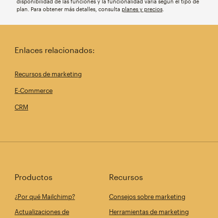
disponibilidad de las funciones y la funcionalidad varía según el tipo de
plan. Para obtener más detalles, consulta
planes y precios
.
Enlaces relacionados:
Recursos de marketing
E-Commerce
CRM
Productos
Recursos
¿Por qué Mailchimp?
Consejos sobre marketing
Actualizaciones de
Herramientas de marketing