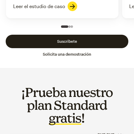
Leer el estudio de caso
Le
Slide 1 of 3
Go to slide 2 of 3
Go to slide 3 of 3
Suscríbete
Solicita una demostración
¡Prueba nuestro
plan Standard
gratis
!