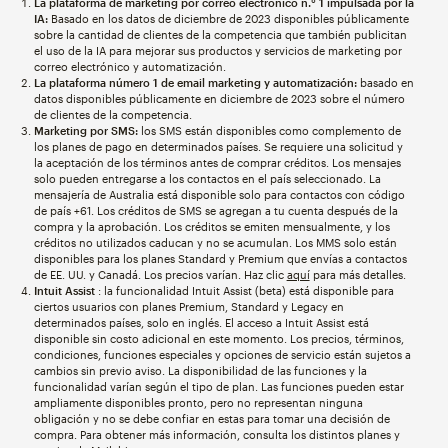
La plataforma de marketing por correo electrónico n.° 1 impulsada por la
IA:
Basado en los datos de diciembre de 2023 disponibles públicamente
sobre la cantidad de clientes de la competencia que también publicitan
el uso de la IA para mejorar sus productos y servicios de marketing por
correo electrónico y automatización.
La plataforma número 1 de email marketing y automatización:
basado en
datos disponibles públicamente en diciembre de 2023 sobre el número
de clientes de la competencia.
Marketing por SMS:
los SMS están disponibles como complemento de
los planes de pago en determinados países. Se requiere una solicitud y
la aceptación de los términos antes de comprar créditos. Los mensajes
solo pueden entregarse a los contactos en el país seleccionado. La
mensajería de Australia está disponible solo para contactos con código
de país +61. Los créditos de SMS se agregan a tu cuenta después de la
compra y la aprobación. Los créditos se emiten mensualmente, y los
créditos no utilizados caducan y no se acumulan. Los MMS solo están
disponibles para los planes Standard y Premium que envías a contactos
de EE. UU. y Canadá. Los precios varían. Haz clic
aquí
para más detalles.
Intuit Assist
: la funcionalidad Intuit Assist (beta) está disponible para
ciertos usuarios con planes Premium, Standard y Legacy en
determinados países, solo en inglés. El acceso a Intuit Assist está
disponible sin costo adicional en este momento. Los precios, términos,
condiciones, funciones especiales y opciones de servicio están sujetos a
cambios sin previo aviso. La disponibilidad de las funciones y la
funcionalidad varían según el tipo de plan. Las funciones pueden estar
ampliamente disponibles pronto, pero no representan ninguna
obligación y no se debe confiar en estas para tomar una decisión de
compra. Para obtener más información, consulta los distintos planes y