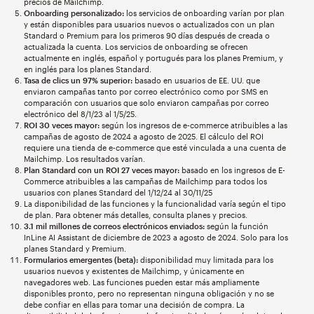
precios de Mailchimp.
Onboarding personalizado:
los servicios de onboarding varían por plan
y están disponibles para usuarios nuevos o actualizados con un plan
Standard o Premium para los primeros 90 días después de creada o
actualizada la cuenta. Los servicios de onboarding se ofrecen
actualmente en inglés, español y portugués para los planes Premium, y
en inglés para los planes Standard.
Tasa de clics un 97% superior:
basado en usuarios de EE. UU. que
enviaron campañas tanto por correo electrónico como por SMS en
comparación con usuarios que solo enviaron campañas por correo
electrónico del 8/1/23 al 1/5/25.
ROI 30 veces mayor:
según los ingresos de e-commerce atribuibles a las
campañas de agosto de 2024 a agosto de 2025. El cálculo del ROI
requiere una tienda de e-commerce que esté vinculada a una cuenta de
Mailchimp. Los resultados varían.
Plan Standard con un ROI 27 veces mayor:
basado en los ingresos de E-
Commerce atribuibles a las campañas de Mailchimp para todos los
usuarios con planes Standard del 1/12/24 al 30/11/25
La disponibilidad de las funciones y la funcionalidad varía según el tipo
de plan. Para obtener más detalles, consulta planes y precios.
3.1 mil millones de correos electrónicos enviados:
según la función
InLine AI Assistant de diciembre de 2023 a agosto de 2024. Solo para los
planes Standard y Premium.
Formularios emergentes (beta):
disponibilidad muy limitada para los
usuarios nuevos y existentes de Mailchimp, y únicamente en
navegadores web. Las funciones pueden estar más ampliamente
disponibles pronto, pero no representan ninguna obligación y no se
debe confiar en ellas para tomar una decisión de compra. La