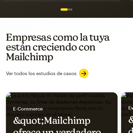
Slide 1 of 3
Go to slide 2 of 3
Go to slide 3 of 3
Empresas como la tuya
están creciendo con
Mailchimp
Ver todos los estudios de casos
Ev
E-Commerce
&
&quot;Mailchimp
d
ofrece un verdadero