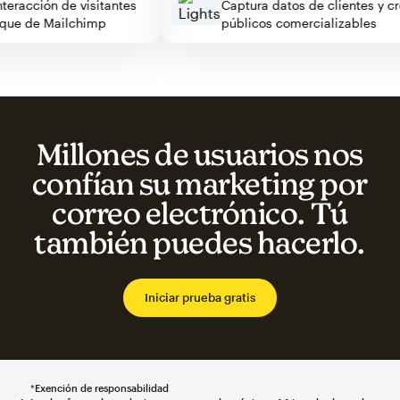
 interacción de visitantes
Captura datos de clientes y
bloque de Mailchimp
públicos comercializables
Millones de usuarios nos
confían su marketing por
correo electrónico. Tú
también puedes hacerlo.
Iniciar prueba gratis
*
Exención de responsabilidad