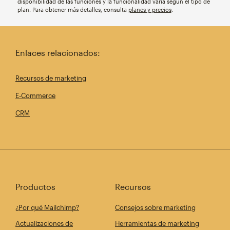
disponibilidad de las funciones y la funcionalidad varía según el tipo de
plan. Para obtener más detalles, consulta
planes y precios
.
Enlaces relacionados:
Recursos de marketing
E-Commerce
CRM
Productos
Recursos
¿Por qué Mailchimp?
Consejos sobre marketing
Actualizaciones de
Herramientas de marketing