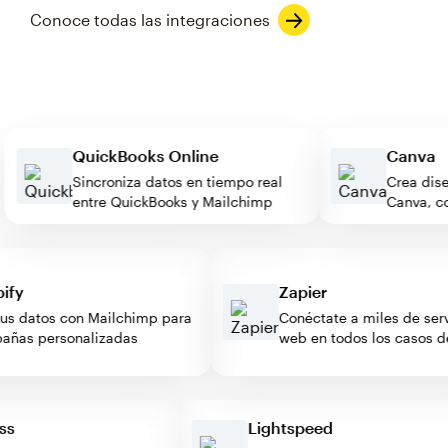
Conoce todas las integraciones
QuickBooks Online
Canv
Sincroniza datos en tiempo real
Crea 
entre QuickBooks y Mailchimp
Canva
y
Zapier
 datos con Mailchimp para
Conéctate a miles de servic
s personalizadas
web en todos los casos de 
ress
Lightspeed