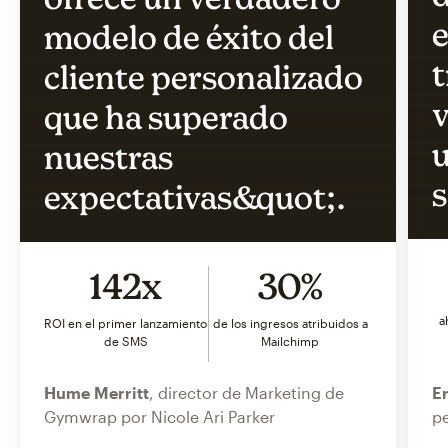
e
modelo de éxito del
t
cliente personalizado
v
que ha superado
u
nuestras
s
expectativas&quot;.
142x
30%
a
ROI en el primer lanzamiento
de los ingresos atribuidos a
de SMS
Mailchimp
Hume Merritt
, director de Marketing de
Er
Gymwrap por Nicole Ari Parker
pe