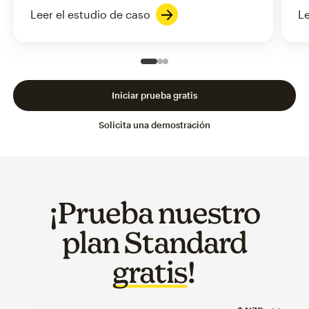
Leer el estudio de caso
Le
Slide 1 of 3
Go to slide 2 of 3
Go to slide 3 of 3
Iniciar prueba gratis
Solicita una demostración
¡Prueba nuestro
plan Standard
gratis
!