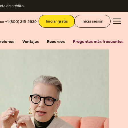
eta de crédito.
Men
Iniciar gratis
Inicia sesión
mo:
+1 (800) 315-5939
nciones
Ventajas
Recursos
Preguntas más frecuentes