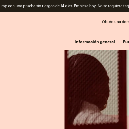
imp con una prueba sin riesgos de 14 días.
Empieza hoy. No se requiere tarj
Obtén una de
Información general
Fu