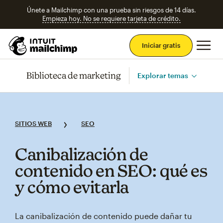
Únete a Mailchimp con una prueba sin riesgos de 14 días.
Empieza hoy. No se requiere tarjeta de crédito.
Men
Iniciar gratis
Biblioteca de marketing
Explorar temas
SITIOS WEB
SEO
Canibalización de
contenido en SEO: qué es
y cómo evitarla
La canibalización de contenido puede dañar tu