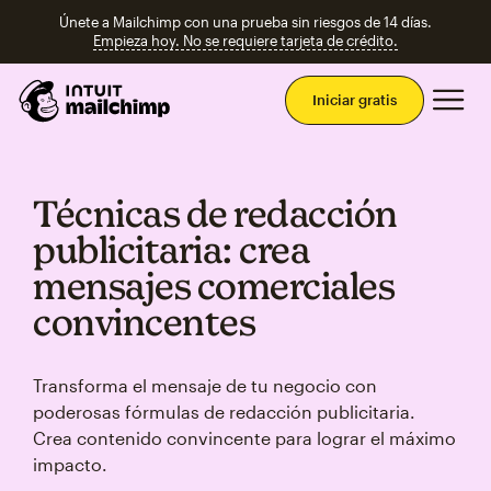
Únete a Mailchimp con una prueba sin riesgos de 14 días.
Empieza hoy. No se requiere tarjeta de crédito.
Men
Iniciar gratis
Técnicas de redacción
publicitaria: crea
mensajes comerciales
convincentes
Transforma el mensaje de tu negocio con
poderosas fórmulas de redacción publicitaria.
Crea contenido convincente para lograr el máximo
impacto.