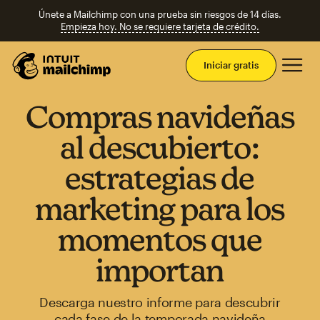
Únete a Mailchimp con una prueba sin riesgos de 14 días.
Empieza hoy. No se requiere tarjeta de crédito.
Men
Iniciar gratis
Compras navideñas
al descubierto:
estrategias de
marketing para los
momentos que
importan
Descarga nuestro informe para descubrir
cada fase de la temporada navideña