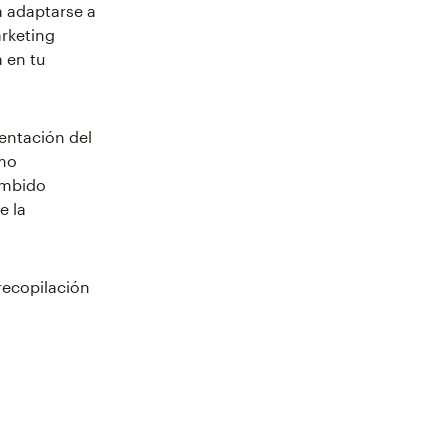
a adaptarse a
rketing
 en tu
entación del
omo
zumbido
e la
recopilación