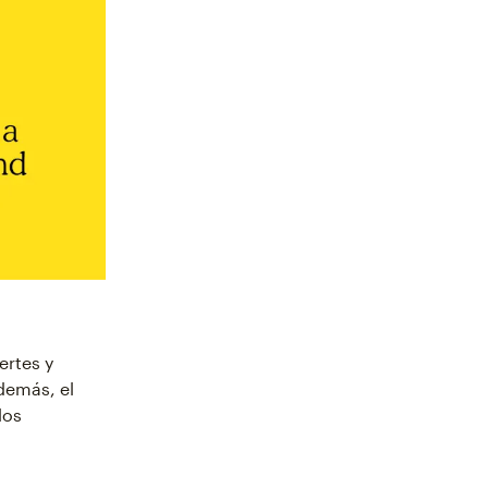
ertes y
Además, el
los