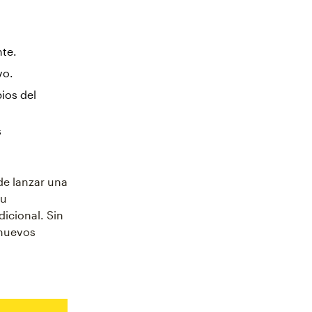
nte.
vo.
ios del
s
de lanzar una
tu
dicional. Sin
 nuevos