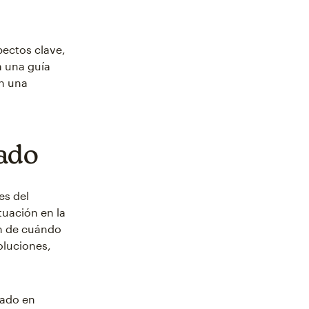
pectos clave,
a una guía
en una
cado
es del
tuación en la
ón de cuándo
oluciones,
cado en