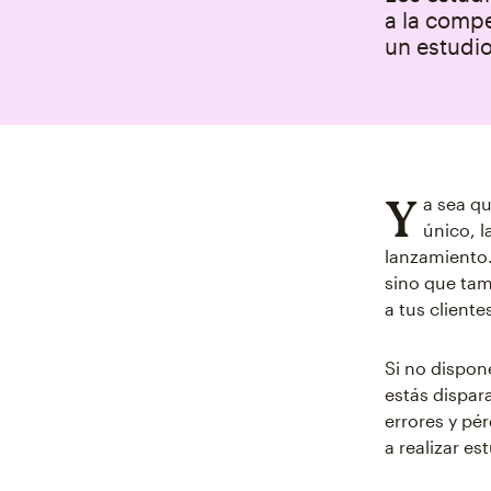
a la compe
un estudi
Y
a sea q
único, 
lanzamiento.
sino que tam
a tus cliente
Si no dispon
estás dispar
errores y pé
a realizar e