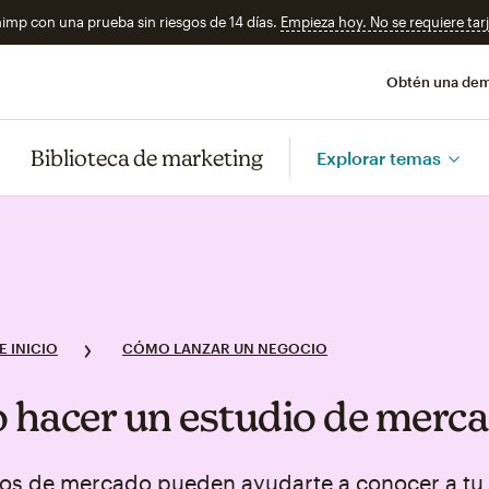
imp con una prueba sin riesgos de 14 días.
Empieza hoy. No se requiere tarj
Obtén una de
Biblioteca de marketing
Explorar temas
E INICIO
CÓMO LANZAR UN NEGOCIO
hacer un estudio de merc
ios de mercado pueden ayudarte a conocer a tu 