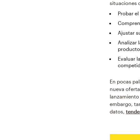
situaciones 
Probar el
Comprend
Ajustar s
Analizar 
producto
Evaluar l
competid
En pocas pal
nueva oferta
lanzamiento 
embargo, tam
datos,
tende