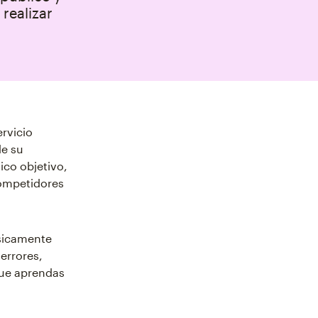
realizar
rvicio
de su
ico objetivo,
competidores
ásicamente
 errores,
que aprendas