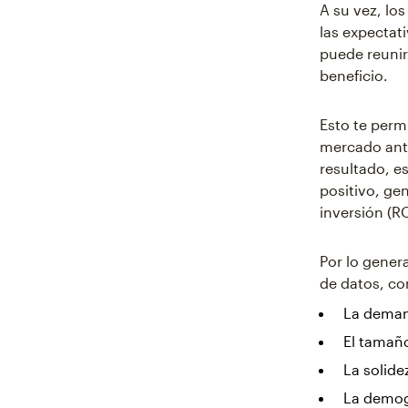
A su vez, lo
las expectat
puede reunir
beneficio.
Esto te perm
mercado ant
resultado, e
positivo, ge
inversión (RO
Por lo gener
de datos, co
La demand
El tamaño
La solide
La demogr