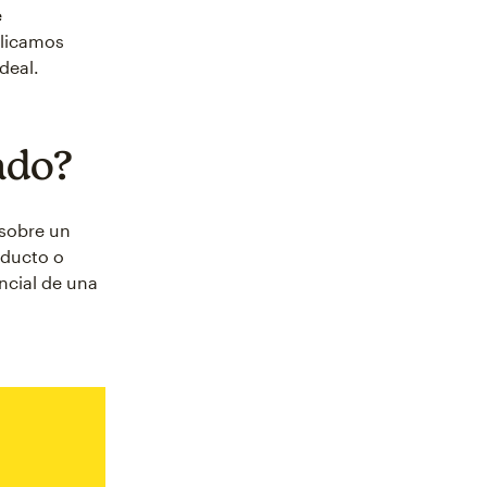
e
plicamos
deal.
ado?
 sobre un
oducto o
encial de una