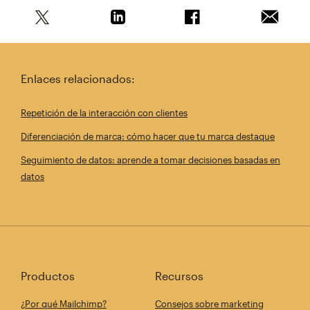
Comparte este artículo en Twitter
Comparte este artículo en Linkedin
Comparte este artícul
Envía es
Enlaces relacionados:
Repetición de la interacción con clientes
Diferenciación de marca: cómo hacer que tu marca destaque
Seguimiento de datos: aprende a tomar decisiones basadas en
datos
Productos
Recursos
¿Por qué Mailchimp?
Consejos sobre marketing