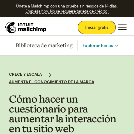
Únete a Mailchimp con una prueba sin riesgos de 14 días.
Empieza hoy. No se requiere tarjeta de crédito.
Men
Iniciar gratis
Biblioteca de marketing
Explorar temas
CRECE Y ESCALA
AUMENTA EL CONOCIMIENTO DE LA MARCA
Cómo hacer un
cuestionario para
aumentar la interacción
en tu sitio web