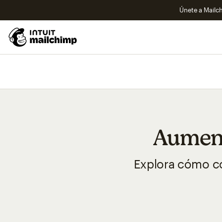
Únete a Mailch
Aument
Explora cómo co