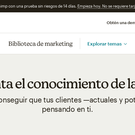
imp con una prueba sin riesgos de 14 días.
Empieza hoy. No se requiere tarj
Obtén una de
Biblioteca de marketing
Explorar temas
a el conocimiento de l
nseguir que tus clientes —actuales y po
pensando en ti.