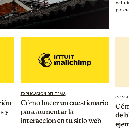
estudi
piezas
EXPLICACIÓN DEL TEMA
CONSE
ción
Cómo hacer un cuestionario
Cómo
s y
para aumentar la
de b
interacción en tu sitio web
ejem