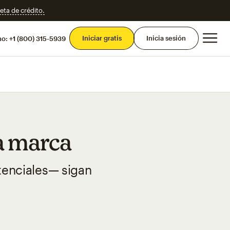
eta de crédito.
Men
Iniciar gratis
Inicia sesión
mo:
+1 (800) 315-5939
a marca
tenciales— sigan