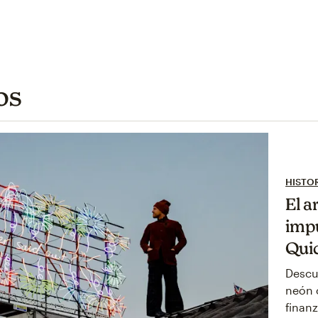
os
HISTOR
El a
impu
Qui
Descu
neón 
finanz