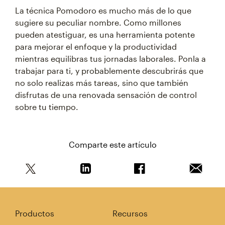
La técnica Pomodoro es mucho más de lo que
sugiere su peculiar nombre. Como millones
pueden atestiguar, es una herramienta potente
para mejorar el enfoque y la productividad
mientras equilibras tus jornadas laborales. Ponla a
trabajar para ti, y probablemente descubrirás que
no solo realizas más tareas, sino que también
disfrutas de una renovada sensación de control
sobre tu tiempo.
Comparte este artículo
Comparte este artículo en Twitter
Comparte este artículo en Linkedin
Comparte este artícul
Envía es
Productos
Recursos