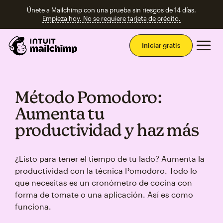
Únete a Mailchimp con una prueba sin riesgos de 14 días.
Empieza hoy. No se requiere tarjeta de crédito.
Men
Iniciar gratis
Método Pomodoro:
Aumenta tu
productividad y haz más
¿Listo para tener el tiempo de tu lado? Aumenta la
productividad con la técnica Pomodoro. Todo lo
que necesitas es un cronómetro de cocina con
forma de tomate o una aplicación. Así es como
funciona.