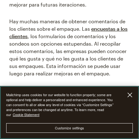
mejorar para futuras iteraciones.
Hay muchas maneras de obtener comentarios de
los clientes sobre el empaque. Las
encuestas a los
clientes
, los formularios de comentarios y los
sondeos son opciones estupendas. Al recopilar
estos comentarios, las empresas pueden conocer
qué les gusta y qué no les gusta a los clientes de
sus empaques. Esta información se puede usar
luego para realizar mejoras en el empaque.
Haz que el embalaje de tu
Mailchimp uses cookies for our website to function properly; some are
optional and help deliver a personalized and enhanced experience. You
can consent to all or allow any level of cookies via “Customize Settings”
producto sea único
and preferences can be changed at anytime. To learn more, read
our
Cookie Statement
En un mundo en el que se lanzan productos
Customize settings
constantemente, hacer que el empaque de tu