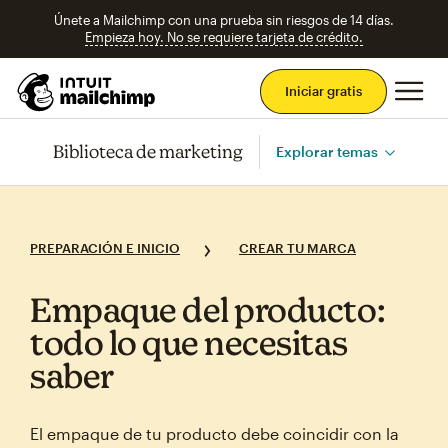
Únete a Mailchimp con una prueba sin riesgos de 14 días.
Empieza hoy. No se requiere tarjeta de crédito.
Men
Iniciar gratis
Biblioteca de marketing
Explorar temas
PREPARACIÓN E INICIO
CREAR TU MARCA
Empaque del producto:
todo lo que necesitas
saber
El empaque de tu producto debe coincidir con la