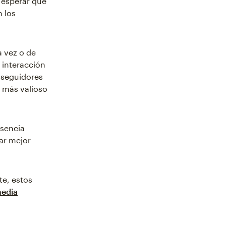
y esperar que
n los
a vez o de
 interacción
 seguidores
 más valioso
esencia
ar mejor
te, estos
media