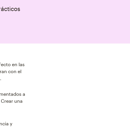
rácticos
ecto en las
ran con el
.
rimentados a
. Crear una
ncia y