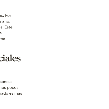
s. Por
n año,
s. Este
s
ros.
ciales
esencia
unos pocos
crado es más