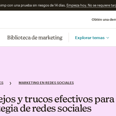
imp con una prueba sin riesgos de 14 días.
Empieza hoy. No se requiere tarj
Obtén una de
Biblioteca de marketing
Explorar temas
ES
MARKETING EN REDES SOCIALES
jos y trucos efectivos para 
egia de redes sociales