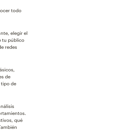
nocer todo
te, elegir el
 tu público
de redes
ásicos,
es de
tipo de
nálisis
ortamientos.
tivos, qué
 También