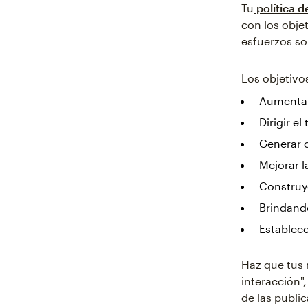
Tu
política d
con los objet
esfuerzos so
Los objetivo
Aumentar 
Dirigir el
Generar c
Mejorar l
Construy
Brindando
Establece
Haz que tus 
interacción"
de las publi