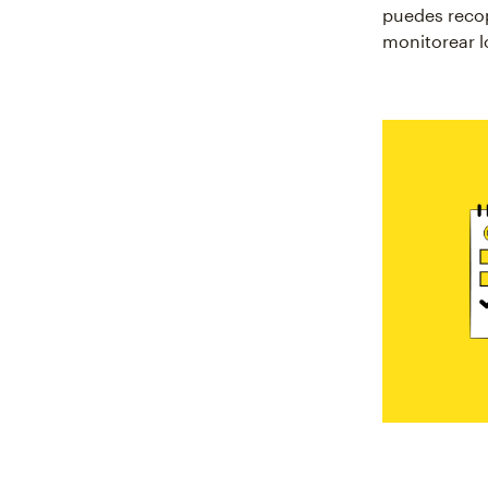
puedes recop
monitorear l