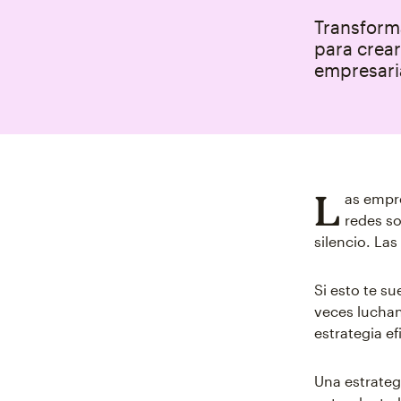
Transforma
para crear
empresari
L
as empre
redes so
silencio. La
Si esto te s
veces luchan
estrategia ef
Una estrategi