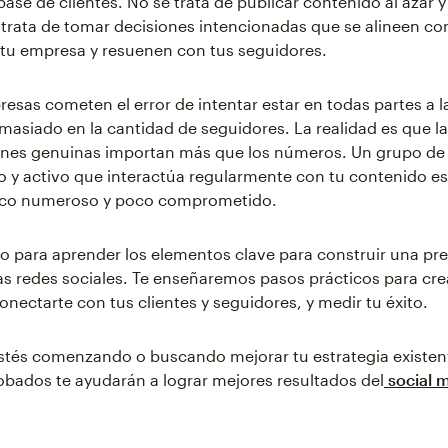
base de clientes. No se trata de publicar contenido al azar 
 trata de tomar decisiones intencionadas que se alineen co
 tu empresa y resuenen con tus seguidores.
sas cometen el error de intentar estar en todas partes a l
masiado en la cantidad de seguidores. La realidad es que la
ones genuinas importan más que los números. Un grupo de
y activo que interactúa regularmente con tu contenido es
ico numeroso y poco comprometido.
o para aprender los elementos clave para construir una pr
las redes sociales. Te enseñaremos pasos prácticos para cre
onectarte con tus clientes y seguidores, y medir tu éxito.
stés comenzando o buscando mejorar tu estrategia existen
bados te ayudarán a lograr mejores resultados del
social 