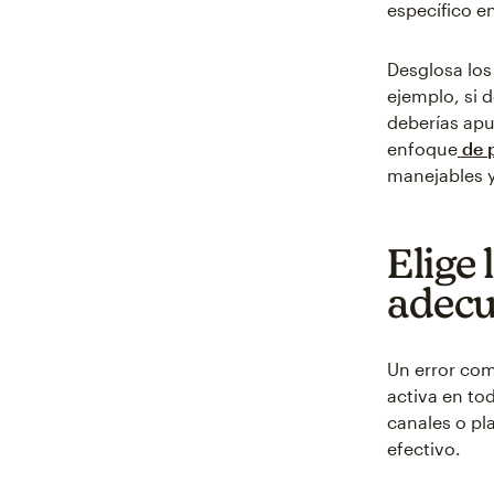
específico en
Desglosa los
ejemplo, si 
deberías ap
enfoque
de p
manejables y
Elige 
adec
Un error com
activa en to
canales o pl
efectivo.