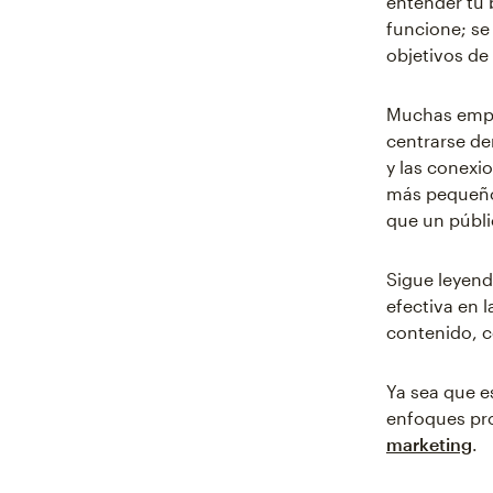
entender tu 
funcione; se
objetivos de
Muchas empre
centrarse de
y las conexi
más pequeño 
que un públ
Sigue leyend
efectiva en 
contenido, c
Ya sea que e
enfoques pro
marketing
.