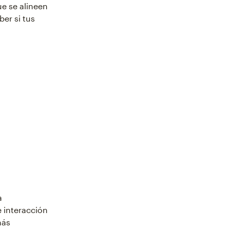
e se alineen
ber si tus
a
 interacción
más