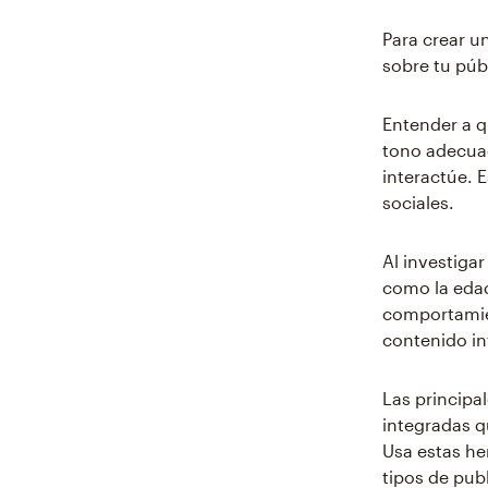
Para crear u
sobre tu púb
Entender a q
tono adecuad
interactúe. 
sociales.
Al investiga
como la edad
comportamien
contenido i
Las principa
integradas q
Usa estas he
tipos de pub