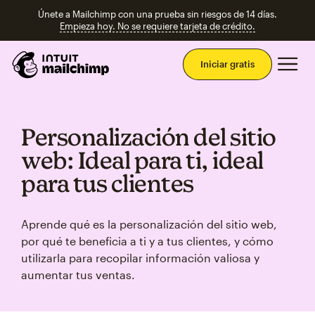
Únete a Mailchimp con una prueba sin riesgos de 14 días.
Empieza hoy. No se requiere tarjeta de crédito.
Men
Iniciar gratis
Personalización del sitio
web: Ideal para ti, ideal
para tus clientes
Aprende qué es la personalización del sitio web,
por qué te beneficia a ti y a tus clientes, y cómo
utilizarla para recopilar información valiosa y
aumentar tus ventas.