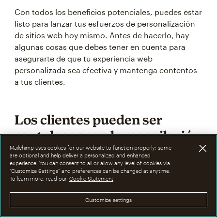
Con todos los beneficios potenciales, puedes estar
listo para lanzar tus esfuerzos de personalización
de sitios web hoy mismo. Antes de hacerlo, hay
algunas cosas que debes tener en cuenta para
asegurarte de que tu experiencia web
personalizada sea efectiva y mantenga contentos
a tus clientes.
Los clientes pueden ser
cautelosos con la recopilación
de datos
Mailchimp uses cookies for our website to function properly; some
are optional and help deliver a personalized and enhanced
experience. You can consent to all or allow any level of cookies via
“Customize Settings” and preferences can be changed at anytime.
To learn more, read our
Cookie Statement
Los consumidores se han vuelto cada vez más
conocedores sobre la forma en que se recopila y
Customize settings
se realiza el seguimiento de su información
personal cuando usan un motor de búsqueda,