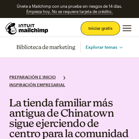
Únete a Mailchimp con una prueba sin riesgos de 14 días.
Empieza hoy. No se requiere tarjeta de crédito.
Men
Iniciar gratis
Biblioteca de marketing
Explorar temas
PREPARACIÓN E INICIO
INSPIRACIÓN EMPRESARIAL
La tienda familiar más
antigua de Chinatown
sigue ejerciendo de
centro para la comunidad