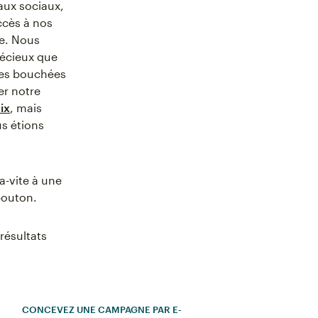
aux sociaux,
ccès à nos
le. Nous
récieux que
 les bouchées
er notre
ix
, mais
us étions
a-vite à une
bouton.
 résultats
CONCEVEZ UNE CAMPAGNE PAR E-