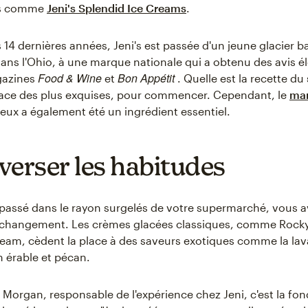
es comme
Jeni's Splendid Ice Creams
.
 14 dernières années, Jeni's est passée d'un jeune glacier b
ns l'Ohio, à une marque nationale qui a obtenu des avis él
Food & Wine
Bon Appétit
gazines
et
. Quelle est la recette du
lace des plus exquises, pour commencer. Cependant, le
mar
eux a également été un ingrédient essentiel.
verser les habitudes
 passé dans le rayon surgelés de votre supermarché, vous 
 changement. Les crèmes glacées classiques, comme Rocky
ream, cèdent la place à des saveurs exotiques comme la la
n érable et pécan.
 Morgan, responsable de l'expérience chez Jeni, c'est la fon