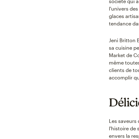
société qui 
l'univers de
glaces artis
tendance dan
Jeni Britton
sa cuisine p
Market de Col
même toutes 
clients de to
accomplir qu
Délic
Les saveurs 
l'histoire d
envers la res