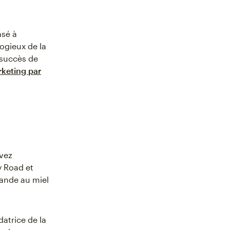
asé à
ogieux de la
 succès de
keting par
avez
 Road et
vande au miel
datrice de la