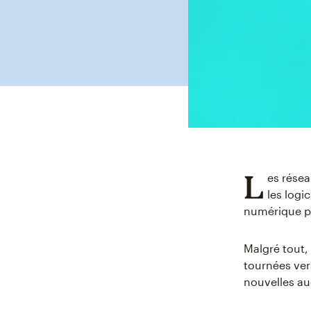
L
es résea
les logi
numérique p
Malgré tout,
tournées vers
nouvelles au