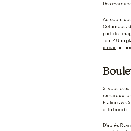
Des marqu
Au cours des
Columbus, da
part des ma
Jeni ? Une g
e-mail
astuci
Boule
Si vous êtes
remarqué le
Pralines & C
et le bourbo
D'après Ryan