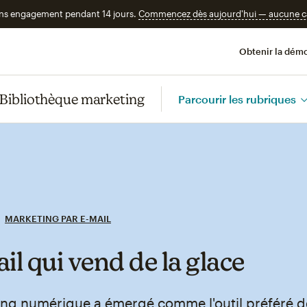
ans engagement pendant 14 jours.
Commencez dès aujourd'hui — aucune car
Obtenir la démo
Bibliothèque marketing
Parcourir les rubriques
MARKETING PAR E-MAIL
il qui vend de la glace
ing numérique a émergé comme l'outil préféré d