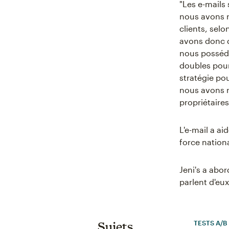
"Les e-mails
nous avons r
clients, sel
avons donc d
nous possédi
doubles pour
stratégie po
nous avons re
propriétaires
L'e-mail a ai
force nation
Jeni's a abor
parlent d'e
TESTS A/B
Sujets