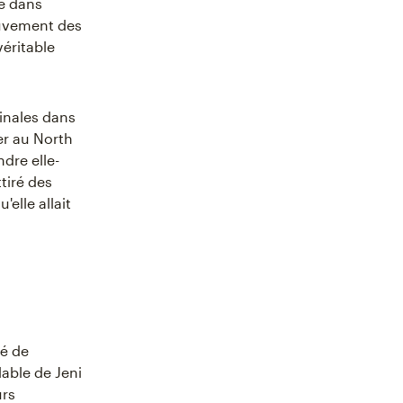
ie dans
ouvement des
éritable
inales dans
er au North
dre elle-
tiré des
'elle allait
ié de
lable de Jeni
urs