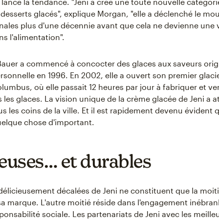
a lancé la tendance. "Jeni a créé une toute nouvelle catégor
s desserts glacés", explique Morgan, "elle a déclenché le m
anales plus d'une décennie avant que cela ne devienne une v
s l'alimentation".
 Bauer a commencé à concocter des glaces aux saveurs orig
ersonnelle en 1996. En 2002, elle a ouvert son premier glaci
umbus, où elle passait 12 heures par jour à fabriquer et ven
les glaces. La vision unique de la crème glacée de Jeni a at
us les coins de la ville. Et il est rapidement devenu évident qu
elque chose d'important.
ieuses… et durables
délicieusement décalées de Jeni ne constituent que la moit
e sa marque. L'autre moitié réside dans l'engagement inébran
ponsabilité sociale. Les partenariats de Jeni avec les meille