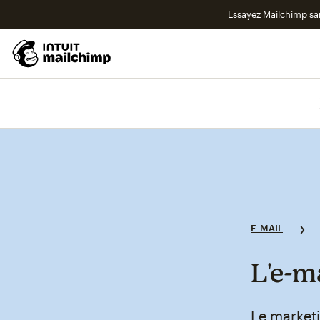
Essayez Mailchimp s
E-MAIL
L'e‑ma
Le market