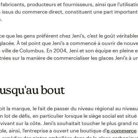
 fabricants, producteurs et fournisseurs, ainsi que l'utilisat
s issus du commerce direct, constituent une part importante 
.
e que les gens préfèrent chez Jeni's, c'est le goût véritabl
glacée. À tel point que Jeni's a commencé à ouvrir de nouve
a ville de Columbus. En 2004, Jeni et son équipe en pleine 
rées sur la manière de commercialiser les glaces Jeni's à 
 jusqu'au bout
it la marque, le fait de passer du niveau régional au niveau
lot de défis, en particulier lorsque le siège social est situé
vivant sur la côte. Jeni's souhaitait toucher le plus grand 
ble, ainsi, l'entreprise a ouvert une boutique d'
e-commerce
xpédier des pintes emballées dans de la glace carbonique