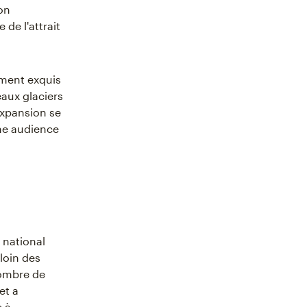
ion
de l'attrait
ement exquis
aux glaciers
expansion se
une audience
 national
 loin des
nombre de
et a
 à