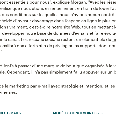
 sont essentiels pour nous", explique Morgan. "Avec les rése
éalisé que nous étions essentiellement en train de louer l'a
on des conditions sur lesquelles nous n'avions aucun contrô
écidé d'investir davantage dans l'espace en ligne le plus p
ons vraiment, c'est-à-dire notre site Web, tout en mettant
 développer notre base de données d'e-mails et faire évolu
ur le canal. Les réseaux sociaux restent un élément clé du
m
calibré nos efforts afin de privilégier les supports dont no
."
dé Jeni's à passer d'une marque de boutique organisée à la v
ale. Cependant, il n'a pas simplement fallu appuyer sur un 
dé le marketing par e-mail avec stratégie et intention, et les
ux-mêmes.
 DES E-MAILS
MODÈLES CONCEVOIR DES E-