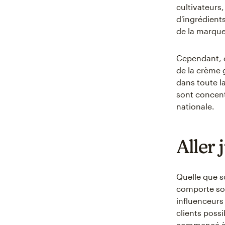
cultivateurs,
d'ingrédient
de la marque
Cependant, c
de la crème 
dans toute l
sont concent
nationale.
Aller
Quelle que so
comporte son 
influenceurs 
clients possi
commencé à e