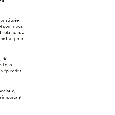
 constituée
iel pour nous
t cela nous a
rix fort pour
, de
nd des
s épiceries
sociaux
,
e important,