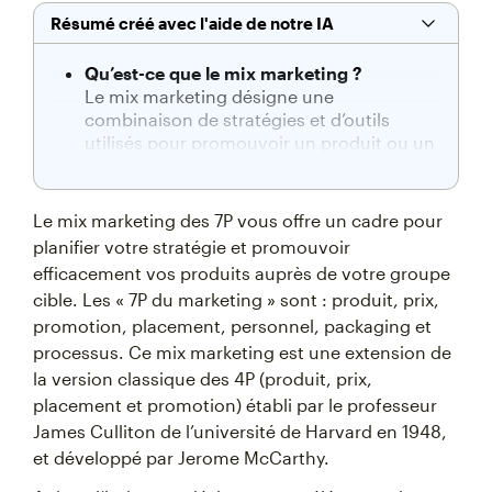
Résumé créé avec l'aide de notre IA
Qu’est-ce que le mix marketing ?
Le mix marketing désigne une
combinaison de stratégies et d’outils
utilisés pour promouvoir un produit ou un
service, initialement défini par les 4 P :
Produit, Prix, Place et Promotion, puis
élargi aux 7 P : Produit, Prix, Promotion,
Le mix marketing des 7P vous offre un cadre pour
Place, Personnes, Packaging et Processus.
planifier votre stratégie et promouvoir
efficacement vos produits auprès de votre groupe
Comment le mix marketing guide-t-il les
entreprises ?
cible. Les « 7P du marketing » sont : produit, prix,
Il fournit un cadre pour l’élaboration de
promotion, placement, personnel, packaging et
stratégies, en veillant à ce que tous les
processus. Ce mix marketing est une extension de
aspects du marketing travaillent ensemble
la version classique des 4P (produit, prix,
pour créer un plan cohérent.
placement et promotion) établi par le professeur
Quels sont les types de mix marketing les
James Culliton de l’université de Harvard en 1948,
plus courants ?
et développé par Jerome McCarthy.
Parmi les plus courants se trouvent le mix