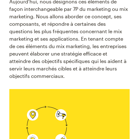
Aujourd’hui, nous désignons ces éléments de
produit, le mix service, le mix programme
marketing et le mix marketing global,
façon interchangeable par 7P du marketing ou mix
entre autres.
marketing. Nous allons aborder ce concept, ses
composants, et répondre à certaines des
Pourquoi est-il important de prendre en
questions les plus fréquentes concernant le mix
compte les interactions entre les
marketing et ses applications. En tenant compte
éléments du mix marketing ?
Comprendre comment chaque élément
de ces éléments du mix marketing, les entreprises
influence les autres aide à créer une
peuvent élaborer une stratégie efficace et
expérience de marque unifiée et améliore
atteindre des objectifs spécifiques qui les aident à
l’efficacité globale du marketing.
servir leurs marchés cibles et à atteindre leurs
objectifs commerciaux.
Essai gratuit
Planifier une démo
Des conditions s’appliquent. Vous avez
encore des questions ? Appelez le service
commercial au
+1 (800) 315-5939