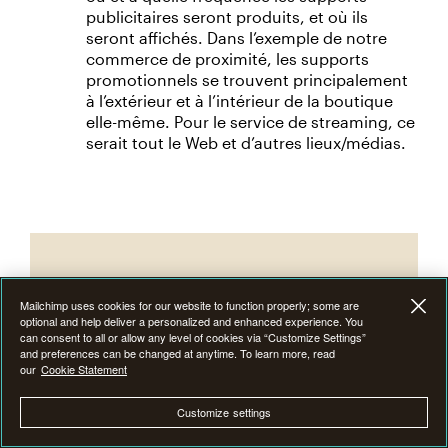
publicitaires seront produits, et où ils
seront affichés. Dans l’exemple de notre
commerce de proximité, les supports
promotionnels se trouvent principalement
à l’extérieur et à l’intérieur de la boutique
elle-même. Pour le service de streaming, ce
serait tout le Web et d’autres lieux/médias.
Mailchimp uses cookies for our website to function properly; some are
optional and help deliver a personalized and enhanced experience. You
can consent to all or allow any level of cookies via “Customize Settings”
and preferences can be changed at anytime. To learn more, read
our
Cookie Statement
Customize settings