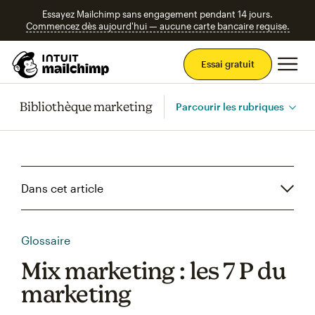
Essayez Mailchimp sans engagement pendant 14 jours.
Commencez dès aujourd'hui — aucune carte bancaire requise.
Men
Essai gratuit
Bibliothèque marketing
Parcourir les rubriques
Dans cet article
Glossaire
Mix marketing : les 7 P du
marketing