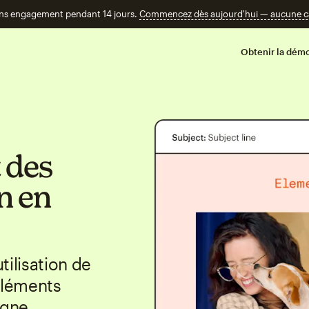
ans engagement pendant 14 jours.
Commencez dès aujourd'hui — aucune car
Obtenir la démo
t des
n en
tilisation de
éléments
agne