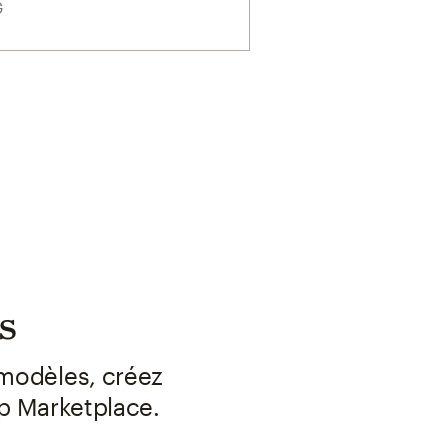
G
s
 modèles, créez
p Marketplace.