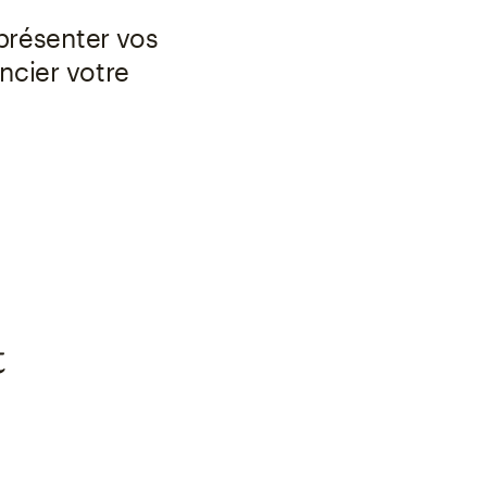
 présenter vos
encier votre
t