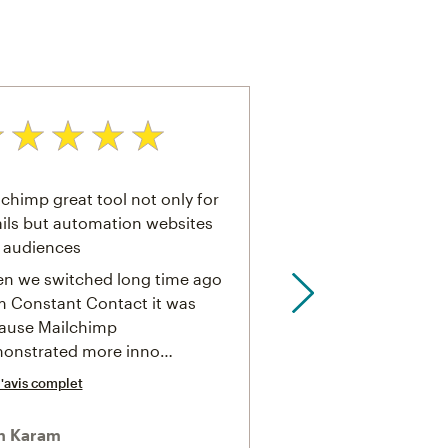
: 5 sur 5
Note: 4 sur 5
chimp great tool not only for
Essentail to our Bus
ils but automation websites
We use trigger base
 audiences
cusotmer flow emails
n we switched long time ago
are engaged when t
m Constant Contact it was
to another…
ause Mailchimp
Lire l'avis complet
onstrated more inno…
l'avis complet
Russell Arons
Douglas Auto Group
n Karam