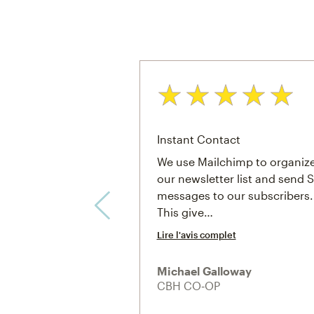
Note: 5 sur 5
Instant Contact
We use Mailchimp to organiz
our newsletter list and send
messages to our subscribers.
This give…
Lire l'avis complet
Michael Galloway
CBH CO‑OP