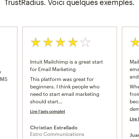
TrustRadius. Voici quelques exemples.
Note: 4 sur 5
Note
Intuit Mailchimp is a great start
Mail
for Email Marketing
ema
e
and
 SMS
This platform was great for
beginners. I think people who
Whe
need to start email marketing
fro
should start…
bec
dem
Lire l'avis complet
Lire 
Christian Estrellado
Estro Communications
Jua