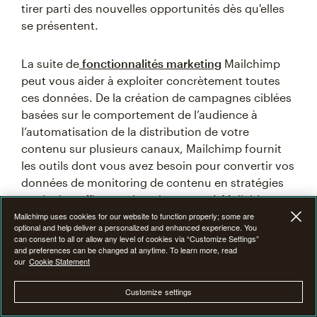
tirer parti des nouvelles opportunités dès qu'elles
se présentent.
La suite de
fonctionnalités marketing
Mailchimp
peut vous aider à exploiter concrètement toutes
ces données. De la création de campagnes ciblées
basées sur le comportement de l’audience à
l’automatisation de la distribution de votre
contenu sur plusieurs canaux, Mailchimp fournit
les outils dont vous avez besoin pour convertir vos
données de monitoring de contenu en stratégies
marketing efficaces. Inscrivez-vous à Mailchimp
dès aujourd’hui.
Mailchimp uses cookies for our website to function properly; some are
optional and help deliver a personalized and enhanced experience. You
can consent to all or allow any level of cookies via “Customize Settings”
and preferences can be changed at anytime. To learn more, read
our
Cookie Statement
Principaux points à
Customize settings
retenir