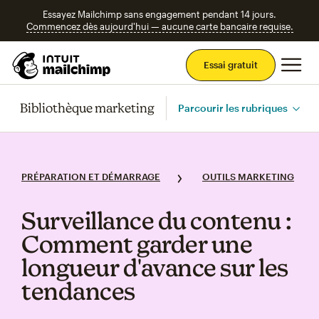
Essayez Mailchimp sans engagement pendant 14 jours.
Commencez dès aujourd'hui — aucune carte bancaire requise.
Men
Essai gratuit
Bibliothèque marketing
Parcourir les rubriques
PRÉPARATION ET DÉMARRAGE
OUTILS MARKETING
Surveillance du contenu :
Comment garder une
longueur d'avance sur les
tendances