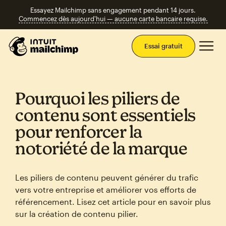
Essayez Mailchimp sans engagement pendant 14 jours.
Commencez dès aujourd'hui — aucune carte bancaire requise.
Men
Essai gratuit
Pourquoi les piliers de
contenu sont essentiels
pour renforcer la
notoriété de la marque
Les piliers de contenu peuvent générer du trafic
vers votre entreprise et améliorer vos efforts de
référencement. Lisez cet article pour en savoir plus
sur la création de contenu pilier.