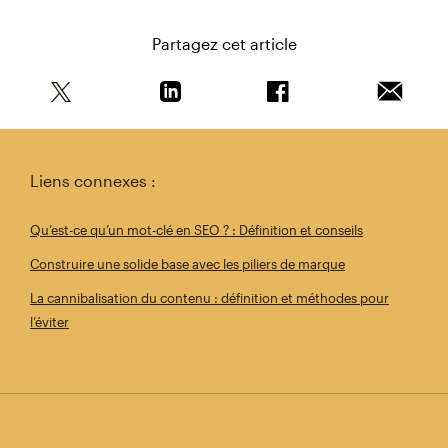
Partagez cet article
Partagez cet article sur Twitter
Partagez cet article sur Linkedin
Partagez cet article s
Envoyer 
Liens connexes :
Qu’est-ce qu’un mot-clé en SEO ? : Définition et conseils
Construire une solide base avec les piliers de marque
La cannibalisation du contenu : définition et méthodes pour
l’éviter