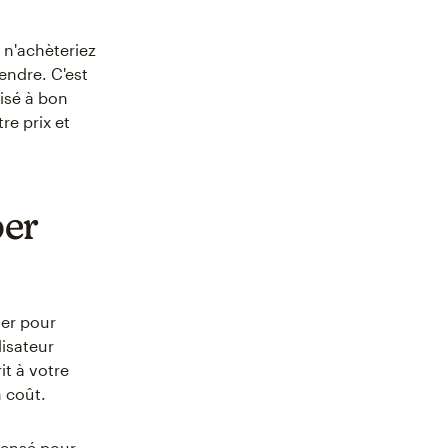
 n'achèteriez
endre. C'est
isé à bon
re prix et
per
er pour
lisateur
it à votre
n coût.
pensé pour