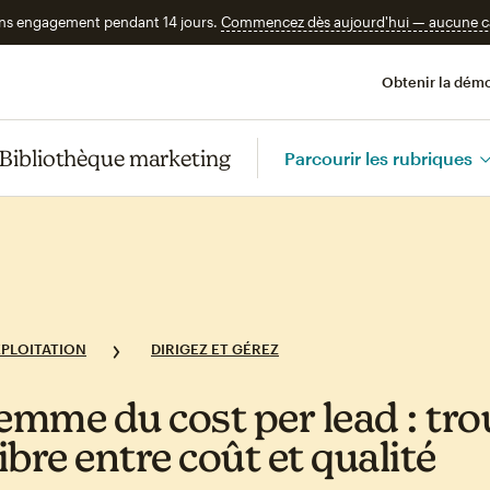
ans engagement pendant 14 jours.
Commencez dès aujourd'hui — aucune car
Obtenir la démo
Bibliothèque marketing
Parcourir les rubriques
XPLOITATION
DIRIGEZ ET GÉREZ
lemme du cost per lead : tro
libre entre coût et qualité