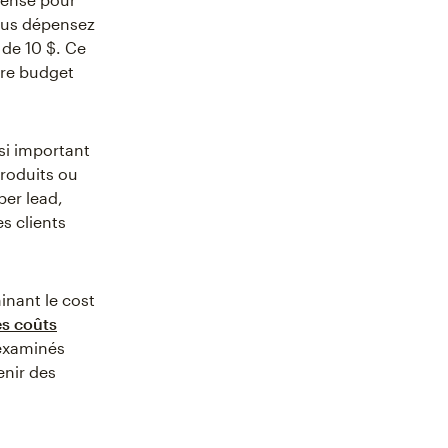
vous dépensez
 de 10 $. Ce
tre budget
ssi important
produits ou
per lead,
s clients
inant le cost
es coûts
 examinés
nir des