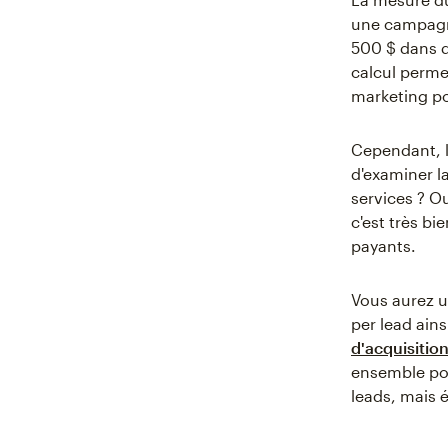
une campagne
500 $ dans d
calcul permet
marketing pou
Cependant, le
d'examiner la
services ? Ou
c'est très bi
payants.
Vous aurez u
per lead ains
d'acquisition
ensemble po
leads, mais 