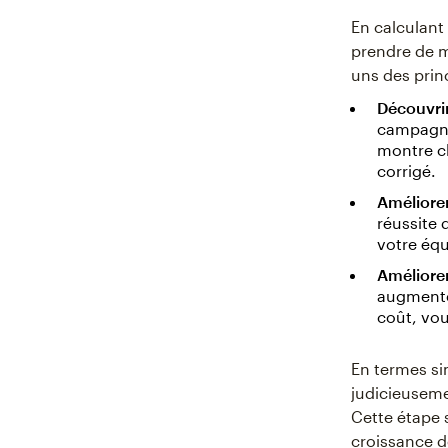
En calculant
prendre de m
uns des prin
Découvrir
campagnes
montre cl
corrigé.
Améliorer
réussite 
votre équ
Améliorer
augmenter
coût, vou
En termes si
judicieusemen
Cette étape s
croissance d