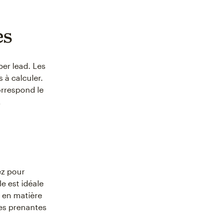
es
er lead. Les
 à calculer.
correspond le
.
z pour
e est idéale
 en matière
ies prenantes