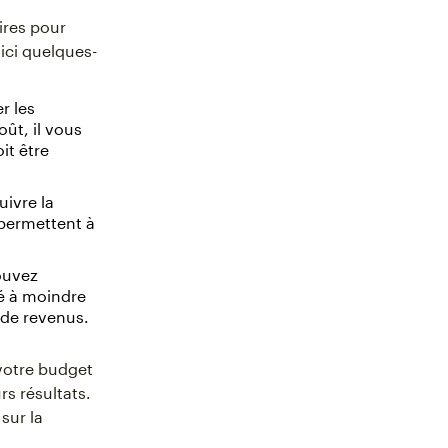
ires pour
ici quelques-
r les
ût, il vous
it être
uivre la
 permettent à
ouvez
é à moindre
 de revenus.
 votre budget
rs résultats.
sur la