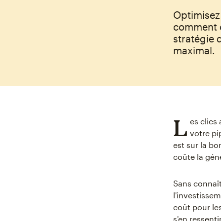
Optimisez
comment ca
stratégie 
maximal.
L
es clics
votre p
est sur la b
coûte la gén
Sans connaîtr
l'investisse
coût pour le
s'en ressentir