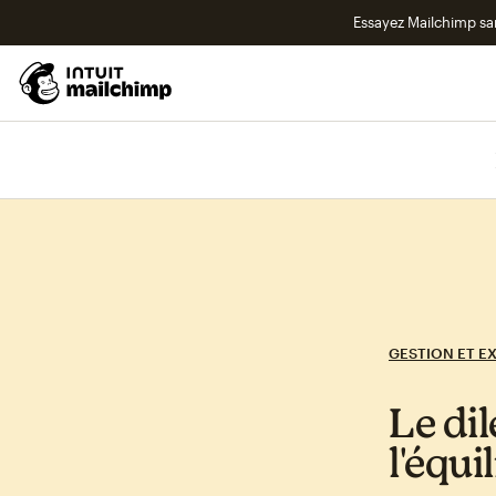
Essayez Mailchimp s
GESTION ET E
Le di
l'équi