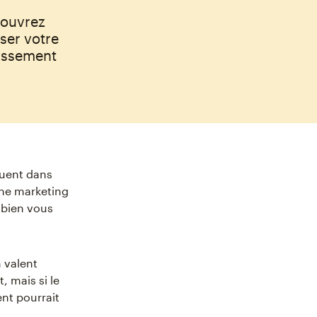
couvrez
ser votre
tissement
luent dans
gne marketing
mbien vous
n valent
 mais si le
ent pourrait