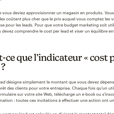
 vous deviez approvisionner un magasin en produits. Vous
cles coûtant plus cher que le prix auquel vous comptez les v
e pour les leads. Pour que votre budget marketing soit util
 devez comprendre le cost per lead et viser un équilibre ent
-ce que l’indicateur « cost 
 ?
lead
désigne simplement le montant que vous devez dépens
térêt des clients pour votre entreprise. Chaque fois qu'un uti
rmulaire sur votre site Web, télécharge un e-book ou s'inscr
rmation : toutes ces incitations à effectuer une action ont u
 cost per lead est calculée en divisant le montant total dé