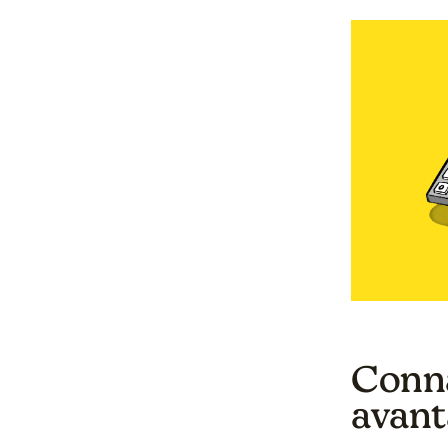
Connaî
avant