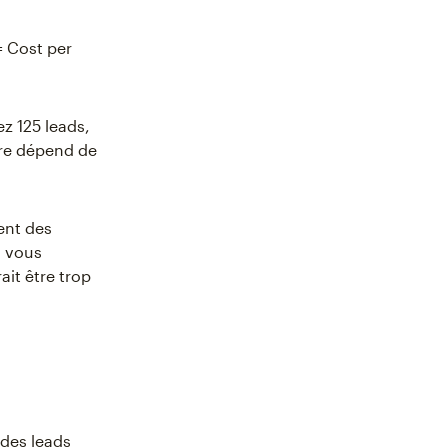
= Cost per
z 125 leads,
fre dépend de
ent des
i vous
it être trop
des leads