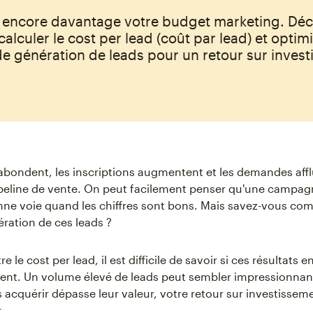
 encore davantage votre budget marketing. Dé
lculer le cost per lead (coût par lead) et optimi
de génération de leads pour un retour sur inves
 abondent, les inscriptions augmentent et les demandes aff
ipeline de vente. On peut facilement penser qu'une campa
onne voie quand les chiffres sont bons. Mais savez-vous co
ération de ces leads ?
e le cost per lead, il est difficile de savoir si ces résultats e
ment. Un volume élevé de leads peut sembler impressionnant,
s acquérir dépasse leur valeur, votre retour sur investissem
.