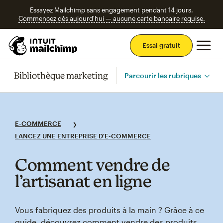
Essayez Mailchimp sans engagement pendant 14 jours.
Commencez dès aujourd'hui — aucune carte bancaire requise.
Men
Essai gratuit
Bibliothèque marketing
Parcourir les rubriques
E-COMMERCE
LANCEZ UNE ENTREPRISE D'E-COMMERCE
Comment vendre de
l’artisanat en ligne
Vous fabriquez des produits à la main ? Grâce à ce
guide, découvrez comment vendre des produits