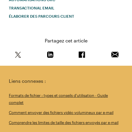
TRANSACTIONAL EMAIL
ÉLABORER DES PARCOURS CLIENT
Partagez cet article
Partagez cet article sur Twitter
Partagez cet article sur Linkedin
Partagez cet article s
Envoyer 
Liens connexes :
Formats de fichier : types et conseils d'utilisation - Guide
complet
Comment envoyer des fichiers vidéo volumineux par e-mail
Comprendre les limites de taille des fichiers envoyés par e-mail