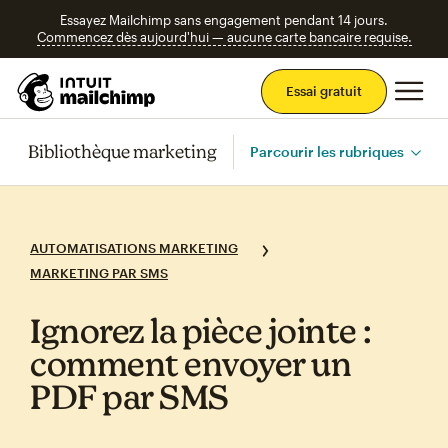
Essayez Mailchimp sans engagement pendant 14 jours.
Commencez dès aujourd'hui — aucune carte bancaire requise.
Men
Essai gratuit
Bibliothèque marketing
Parcourir les rubriques
AUTOMATISATIONS MARKETING
MARKETING PAR SMS
Ignorez la pièce jointe :
comment envoyer un
PDF par SMS