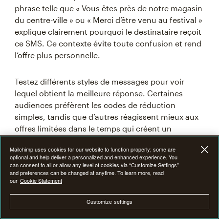
phrase telle que « Vous êtes près de notre magasin
du centre-ville » ou « Merci d’être venu au festival »
explique clairement pourquoi le destinataire reçoit
ce SMS. Ce contexte évite toute confusion et rend
l’offre plus personnelle.
Testez différents styles de messages pour voir
lequel obtient la meilleure réponse. Certaines
audiences préfèrent les codes de réduction
simples, tandis que d’autres réagissent mieux aux
offres limitées dans le temps qui créent un
sentiment d’urgence.
Mailchimp uses cookies for our website to function properly; some are
optional and help deliver a personalized and enhanced experience. You
can consent to all or allow any level of cookies via “Customize Settings”
and preferences can be changed at anytime. To learn more, read
5. Surveiller et optimiser
our
Cookie Statement
Customize settings