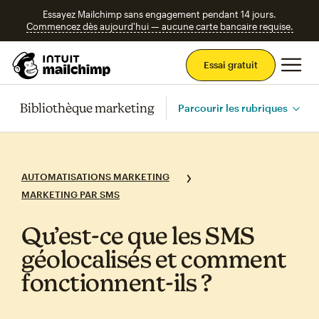
Essayez Mailchimp sans engagement pendant 14 jours.
Commencez dès aujourd'hui — aucune carte bancaire requise.
Men
Essai gratuit
Bibliothèque marketing
Parcourir les rubriques
AUTOMATISATIONS MARKETING
MARKETING PAR SMS
Qu’est‑ce que les SMS
géolocalisés et comment
fonctionnent‑ils ?