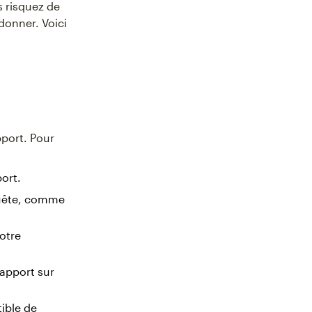
s risquez de
donner. Voici
pport. Pour
port.
nquête, comme
votre
rapport sur
ible de