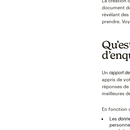
La création 
document do
révélant des 
prendre. Vo
Qu’es
d’enq
rapport de
Un
appris de vo
réponses de 
meilleures d
En fonction 
donné
Les
personne