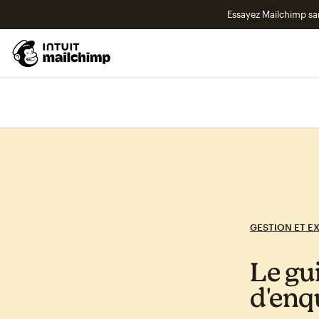
Essayez Mailchimp s
GESTION ET E
Le gu
d'enq