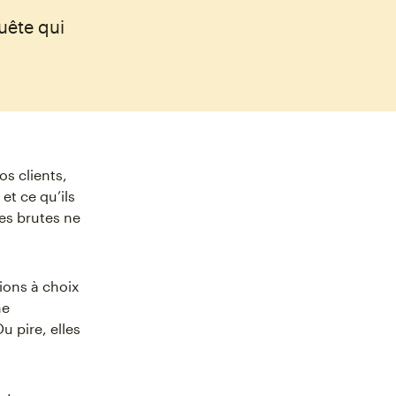
uête qui
s clients,
et ce qu’ils
es brutes ne
ions à choix
ne
 pire, elles