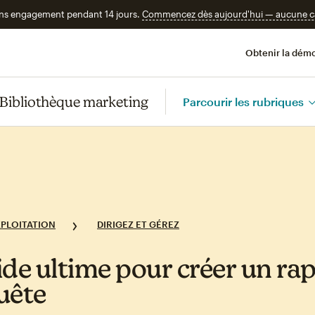
ans engagement pendant 14 jours.
Commencez dès aujourd'hui — aucune car
Obtenir la démo
Bibliothèque marketing
Parcourir les rubriques
XPLOITATION
DIRIGEZ ET GÉREZ
ide ultime pour créer un ra
uête