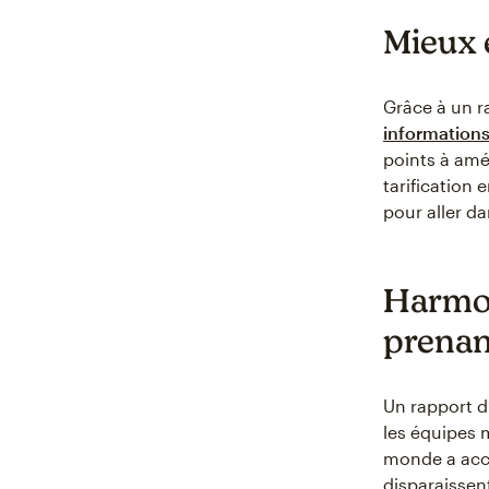
Mieux é
Grâce à un r
informations
points à amé
tarification
pour aller da
Harmoni
prenan
Un rapport d
les équipes m
monde a accè
disparaissen