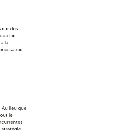
s sur des
que les
à la
nécessaires
. Au lieu que
out le
oncurrentes
e
stratégie