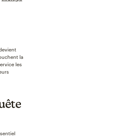
devient
touchent la
ervice les
leurs
uête
sentiel