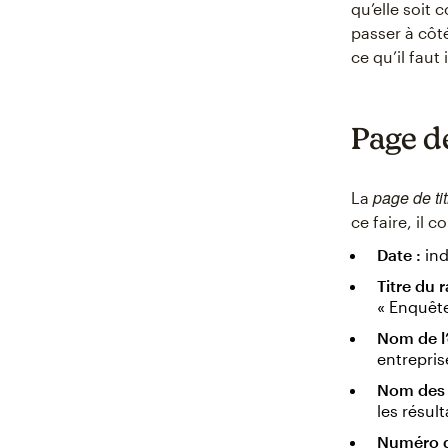
qu’elle soit 
passer à côt
ce qu’il fau
Page de
page de tit
La
ce faire, il 
Date :
ind
Titre du 
« Enquête
Nom de l’
entrepris
Nom des 
les résul
Numéro d