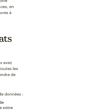
otre
ces, en
sures à
ats
s avez
toutes les
endre de
 de données :
de
e votre