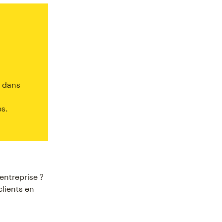
s dans
es.
entreprise ?
lients en