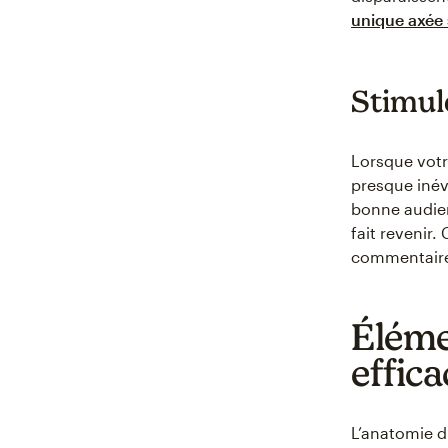
unique axée s
Stimule
Lorsque votr
presque inév
bonne audien
fait revenir. 
commentaires
Éléme
effica
L’anatomie d’