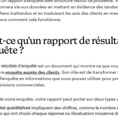
d’un rapport d’enquête bien structuré résout ce problème. V
nnera vie aux données en mettant en évidence des tendan
liens inattendus et en traduisant les avis des clients en me
yons comment cela fonctionne.
t-ce qu’un rapport de résult
uête ?
 résultats d’enquête
est un document qui montre ce que vou
tre
enquête auprès des clients
. Son rôle est de transformer 
l’enquête en informations que vous pouvez utiliser pour pr
écisions commerciales.
de votre enquête, votre rapport peut porter sur deux types
es quantitatives
impliquent des chiffres, comme le nombre 
s qui ont choisi chaque réponse ou l’évaluation moyenne d