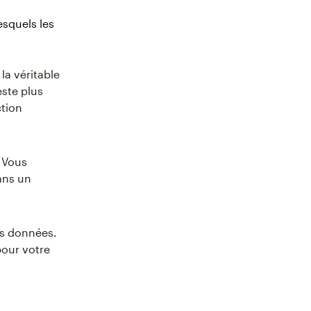
squels les
la véritable
este plus
ction
. Vous
ans un
es données.
pour votre