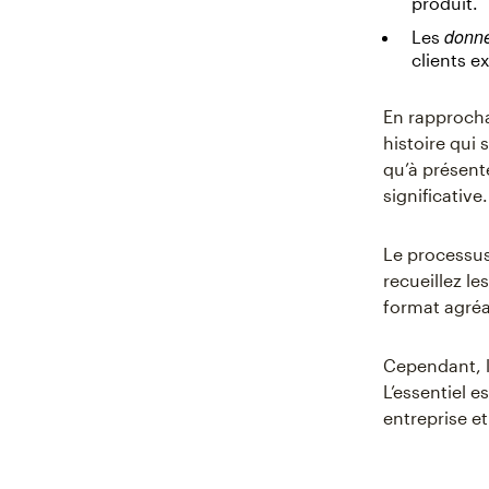
produit.
donné
Les
clients e
En rapprochan
histoire qui 
qu’à présent
significative.
Le processus
recueillez l
format agréab
Cependant, l
L’essentiel e
entreprise e