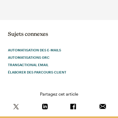
Sujets connexes
AUTOMATISATION DES E-MAILS
AUTOMATISATIONS GRC
TRANSACTIONAL EMAIL
ÉLABORER DES PARCOURS CLIENT
Partagez cet article
Partagez cet article sur Twitter
Partagez cet article sur Linkedin
Partagez cet article s
Envoyer 