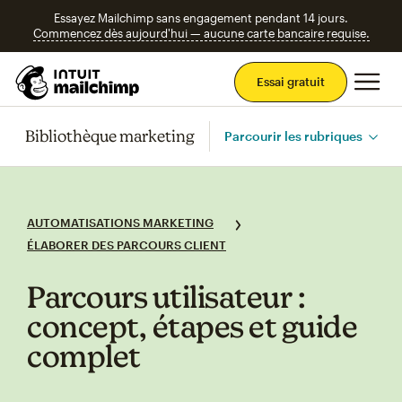
Essayez Mailchimp sans engagement pendant 14 jours.
Commencez dès aujourd'hui — aucune carte bancaire requise.
Men
Essai gratuit
Bibliothèque marketing
Parcourir les rubriques
AUTOMATISATIONS MARKETING
ÉLABORER DES PARCOURS CLIENT
Parcours utilisateur :
concept, étapes et guide
complet